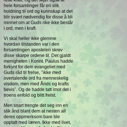
hele forsamlinger får en slik
holdning til ord og kunnskap at det
blir svært nødvendig for disse å bli
minnet om at Guds rike ikke består
i ord, men i kraft.
Vi skal heller ikke glemme
hvordan tilstanden var i den
forsamlingen apostelen skrev
disse skarpe ordene til. Det gjaldt
menigheten i Korint. Paulus hadde
forkynt for dem evangeliet med
Guds råd til frelse, "ikke med
overtalende ord fra menneskelig
visdom, men med Ånds og krafts
bevis". Og de hadde tatt imot det i
troens enfold og blitt frelst.
Men snart trengte det seg inn en
slik ånd blant dem at nesten all
deres oppmerksom bare ble
opptatt med læren. Ikke med livet,