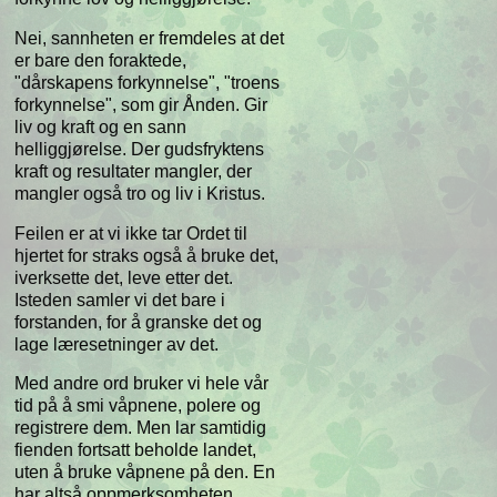
Nei, sannheten er fremdeles at det
er bare den foraktede,
"dårskapens forkynnelse", "troens
forkynnelse", som gir Ånden. Gir
liv og kraft og en sann
helliggjørelse. Der gudsfryktens
kraft og resultater mangler, der
mangler også tro og liv i Kristus.
Feilen er at vi ikke tar Ordet til
hjertet for straks også å bruke det,
iverksette det, leve etter det.
Isteden samler vi det bare i
forstanden, for å granske det og
lage læresetninger av det.
Med andre ord bruker vi hele vår
tid på å smi våpnene, polere og
registrere dem. Men lar samtidig
fienden fortsatt beholde landet,
uten å bruke våpnene på den. En
har altså oppmerksomheten