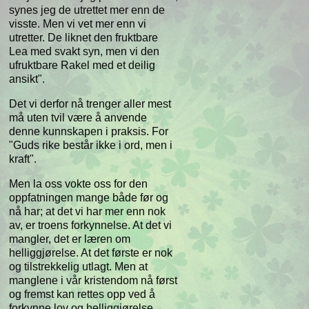
synes jeg de utrettet mer enn de
visste. Men vi vet mer enn vi
utretter. De liknet den fruktbare
Lea med svakt syn, men vi den
ufruktbare Rakel med et deilig
ansikt".
Det vi derfor nå trenger aller mest
må uten tvil være å anvende
denne kunnskapen i praksis. For
"Guds rike består ikke i ord, men i
kraft".
Men la oss vokte oss for den
oppfatningen mange både før og
nå har; at det vi har mer enn nok
av, er troens forkynnelse. At det vi
mangler, det er læren om
helliggjørelse. At det første er nok
og tilstrekkelig utlagt. Men at
manglene i vår kristendom nå først
og fremst kan rettes opp ved å
forkynne lov og helliggjørelse.