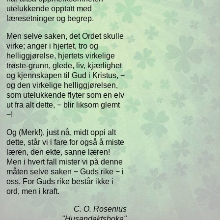
utelukkende opptatt med
læresetninger og begrep.
Men selve saken, det Ordet skulle
virke; anger i hjertet, tro og
helliggjørelse, hjertets virkelige
trøste-grunn, glede, liv, kjærlighet
og kjennskapen til Gud i Kristus, −
og den virkelige helliggjørelsen,
som utelukkende flyter som en elv
ut fra alt dette, − blir liksom glemt
−!
Og (Merk!), just nå, midt oppi alt
dette, står vi i fare for også å miste
læren, den ekte, sanne læren!
Men i hvert fall mister vi på denne
måten selve saken − Guds rike − i
oss. For Guds rike består ikke i
ord, men i kraft.
C. O. Rosenius
"Husandaktsboka"