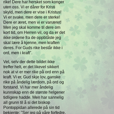
rike! Dere har hersket som konger
uten oss. Vi er dårer for Kristi
skyld, men dere er vise i Kristus!
Vi er svake, men dere er sterke!
Dere er æret, men vi er vanæret!
Men jeg skal komme til dere om
kort tid, om Herren vil, og da er det
ikke ordene fra de oppblåste jeg
skal lære å kjenne, men kraften
deres. For Guds rike består ikke i
ord, men i kraft".
Vel, selv der dette bildet ikke
treffer helt, er det likevel sikkert
nok at vi er mer rike på ord enn på
kraft. Vi er, Gud skje lov, ganske
rike på åndelig lærdom, på ord og
forstand. Vi har mer åndelig
kunnskap enn de største helgener
tidligere hadde. Men har sannelig
all grunn til å si det biskop
Pontoppidan allerede på sin tid
bekjente: "Ser jeg på våre forfedre,