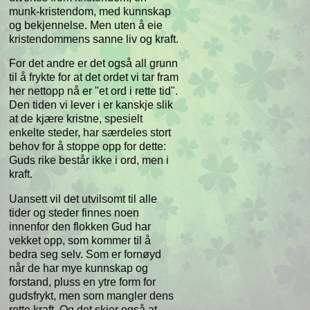
munk-kristendom, med kunnskap
og bekjennelse. Men uten å eie
kristendommens sanne liv og kraft.
For det andre er det også all grunn
til å frykte for at det ordet vi tar fram
her nettopp nå er "et ord i rette tid".
Den tiden vi lever i er kanskje slik
at de kjære kristne, spesielt
enkelte steder, har særdeles stort
behov for å stoppe opp for dette:
Guds rike består ikke i ord, men i
kraft.
Uansett vil det utvilsomt til alle
tider og steder finnes noen
innenfor den flokken Gud har
vekket opp, som kommer til å
bedra seg selv. Som er fornøyd
når de har mye kunnskap og
forstand, pluss en ytre form for
gudsfrykt, men som mangler dens
rette kraft. Og det skjer også at