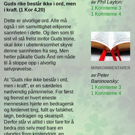
av Phil Layton:
Guds rike består ikke i ord, men
1 Korinterne 3
i kraft. (1 Kor 4,20)
1 Korinterne 4
Dette er alvorlige ord. Alle må
også i sin samvittighet erkjenne
sannheten i dette. Og den som til
sist vil stå frelst innfor Guds trone,
skal ikke i ubetenksomhet skyve
denne sannheten fra seg. Men
heller påkalle Guds Ånd om nåde
til å stoppe opp i alvorlig
MINIKOMMENTARER
selvprøvelse.
av Peter
At "Guds rike ikke består i ord,
Baronowsky:
men i kraft", er en særdeles
1 Korinterne 3
nødvendig påminnelse. For først
1 Korinterne 4
og fremst er hvert eneste
menneskes hjerte en bedragersk
og fordervet ting, fullt av falskhet,
løgn, bedrageri og skuespill.
Derfor står vi alltid i stor fare for å
bedra oss selv med bare en
utvortes from kristendom, en