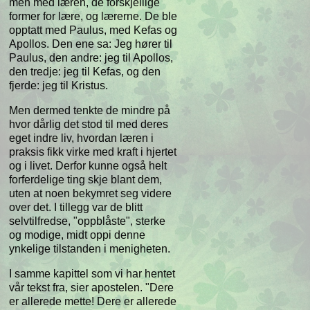
men med læren, de forskjellige
former for lære, og lærerne. De ble
opptatt med Paulus, med Kefas og
Apollos. Den ene sa: Jeg hører til
Paulus, den andre: jeg til Apollos,
den tredje: jeg til Kefas, og den
fjerde: jeg til Kristus.
Men dermed tenkte de mindre på
hvor dårlig det stod til med deres
eget indre liv, hvordan læren i
praksis fikk virke med kraft i hjertet
og i livet. Derfor kunne også helt
forferdelige ting skje blant dem,
uten at noen bekymret seg videre
over det. I tillegg var de blitt
selvtilfredse, "oppblåste", sterke
og modige, midt oppi denne
ynkelige tilstanden i menigheten.
I samme kapittel som vi har hentet
vår tekst fra, sier apostelen. "Dere
er allerede mette! Dere er allerede