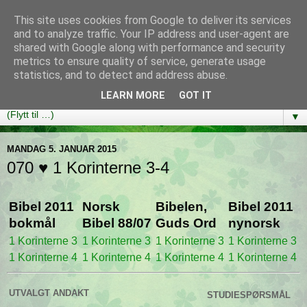
This site uses cookies from Google to deliver its services
Bibelutfordringen
and to analyze traffic. Your IP address and user-agent are
shared with Google along with performance and security
metrics to ensure quality of service, generate usage
En bibelleseplan som hjelper deg med å lese gjennom hele
statistics, and to detect and address abuse.
Bibelen på ett år!
LEARN MORE
GOT IT
▼
MANDAG 5. JANUAR 2015
070 ♥ 1 Korinterne 3-4
Bibel 2011
Norsk
Bibelen,
Bibel 2011
bokmål
Bibel 88/07
Guds Ord
nynorsk
1 Korinterne 3
1 Korinterne 3
1 Korinterne 3
1 Korinterne 3
1 Korinterne 4
1 Korinterne 4
1 Korinterne 4
1 Korinterne 4
UTVALGT ANDAKT
STUDIESPØRSMÅL