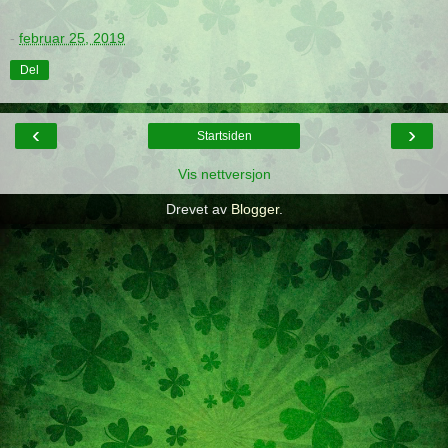
-
februar 25, 2019
Del
‹
›
Startsiden
Vis nettversjon
Drevet av
Blogger
.