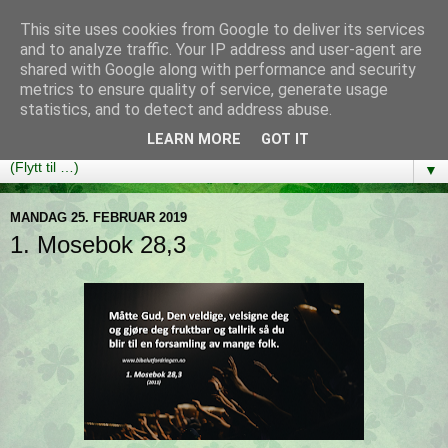
This site uses cookies from Google to deliver its services
Bibelutfordringen
and to analyze traffic. Your IP address and user-agent are
shared with Google along with performance and security
metrics to ensure quality of service, generate usage
En bibelleseplan som hjelper deg med å lese gjennom hele
statistics, and to detect and address abuse.
Bibelen på ett år!
LEARN MORE
GOT IT
▼
MANDAG 25. FEBRUAR 2019
1. Mosebok 28,3