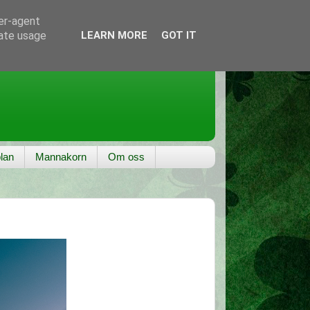
ser-agent
rate usage
LEARN MORE
GOT IT
lan
Mannakorn
Om oss