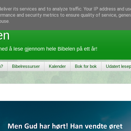
liver its services and to analyze traffic. Your IP address and u
rmance and security metrics to ensure quality of service, gene
buse.
en
ed å lese gjennom hele Bibelen på ett år!
n?
Bibelressurser
Kalender
Bok for bok
Udatert lesep