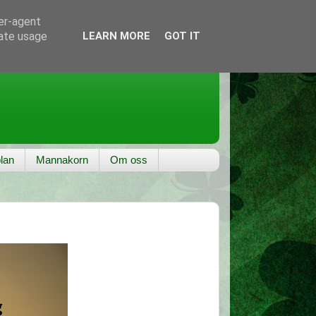
ser-agent
rate usage
LEARN MORE
GOT IT
lan
Mannakorn
Om oss