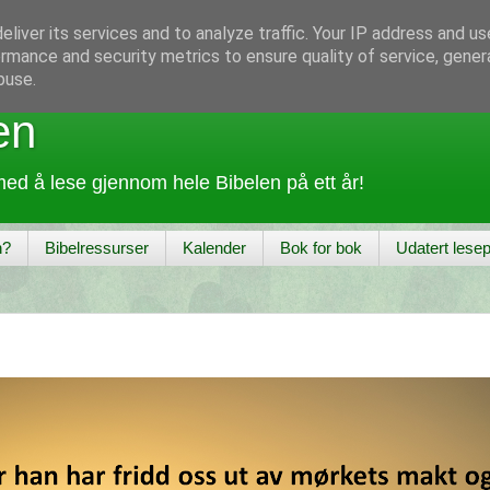
liver its services and to analyze traffic. Your IP address and u
rmance and security metrics to ensure quality of service, gene
buse.
en
ed å lese gjennom hele Bibelen på ett år!
n?
Bibelressurser
Kalender
Bok for bok
Udatert lesep