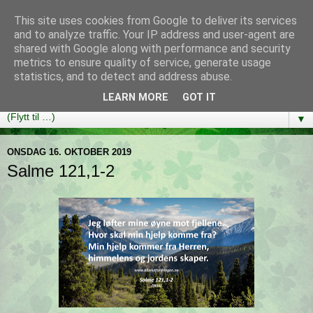
This site uses cookies from Google to deliver its services
Bibelutfordringen
and to analyze traffic. Your IP address and user-agent are
shared with Google along with performance and security
metrics to ensure quality of service, generate usage
En bibelleseplan som hjelper deg med å lese gjennom hele
statistics, and to detect and address abuse.
Bibelen på ett år!
LEARN MORE
GOT IT
▼
ONSDAG 16. OKTOBER 2019
Salme 121,1-2