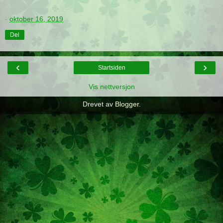
-
oktober 16, 2019
Del
‹
›
Startsiden
Vis nettversjon
Drevet av
Blogger
.