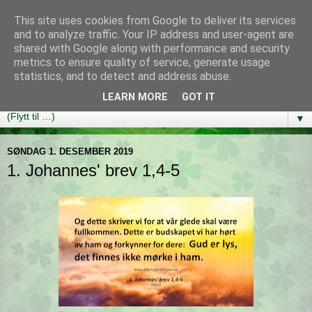
This site uses cookies from Google to deliver its services
Bibelutfordringen
and to analyze traffic. Your IP address and user-agent are
shared with Google along with performance and security
metrics to ensure quality of service, generate usage
En bibelleseplan som hjelper deg med å lese gjennom hele
statistics, and to detect and address abuse.
Bibelen på ett år!
LEARN MORE
GOT IT
▼
SØNDAG 1. DESEMBER 2019
1. Johannes' brev 1,4-5