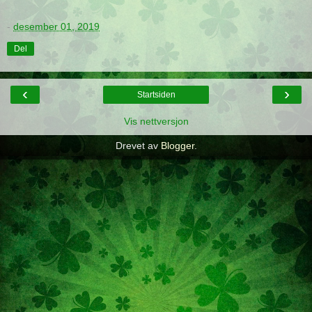
-
desember 01, 2019
Del
‹
›
Startsiden
Vis nettversjon
Drevet av
Blogger
.