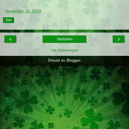
-
desember 10, 2019
Del
‹
›
Startsiden
Vis nettversjon
Drevet av
Blogger
.