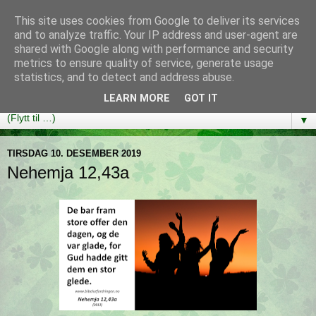
This site uses cookies from Google to deliver its services
Bibelutfordringen
and to analyze traffic. Your IP address and user-agent are
shared with Google along with performance and security
metrics to ensure quality of service, generate usage
En bibelleseplan som hjelper deg med å lese gjennom hele
statistics, and to detect and address abuse.
Bibelen på ett år!
LEARN MORE
GOT IT
▼
TIRSDAG 10. DESEMBER 2019
Nehemja 12,43a