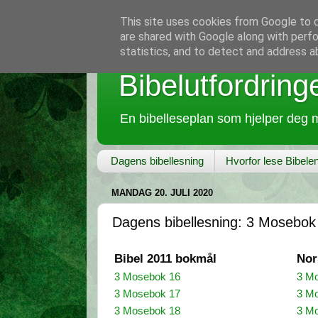
This site uses cookies from Google to de
are shared with Google along with perfo
statistics, and to detect and address a
Bibelutfordring
En bibelleseplan som hjelper deg m
Dagens bibellesning
Hvorfor lese Bibele
MANDAG 20. JULI 2020
Dagens bibellesning: 3 Mosebok
Bibel 2011 bokmål
Nor
3 Mosebok 16
3 M
3 Mosebok 17
3 M
3 Mosebok 18
3 M