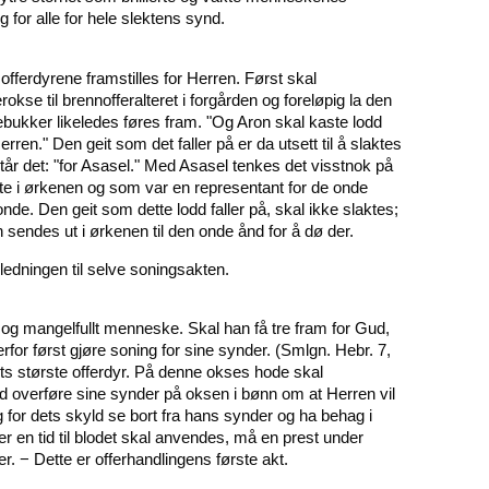
 for alle for hele slektens synd.
 offerdyrene framstilles for Herren. Først skal
kse til brennofferalteret i forgården og foreløpig la den
ebukker likeledes føres fram. "Og Aron skal kaste lodd
ren." Den geit som det faller på er da utsett til å slaktes
står det: "for Asasel." Med Asasel tenkes det visstnok på
ute i ørkenen og som var en representant for de onde
e. Den geit som dette lodd faller på, skal ikke slaktes;
n sendes ut i ørkenen til den onde ånd for å dø der.
ledningen til selve soningsakten.
 og mangelfullt menneske. Skal han få tre fram for Gud,
rfor først gjøre soning for sine synder. (Smlgn. Hebr. 7,
ets største offerdyr. På denne okses hode skal
d overføre sine synder på oksen i bønn om at Herren vil
 for dets skyld se bort fra hans synder og ha behag i
r en tid til blodet skal anvendes, må en prest under
er. − Dette er offerhandlingens første akt.