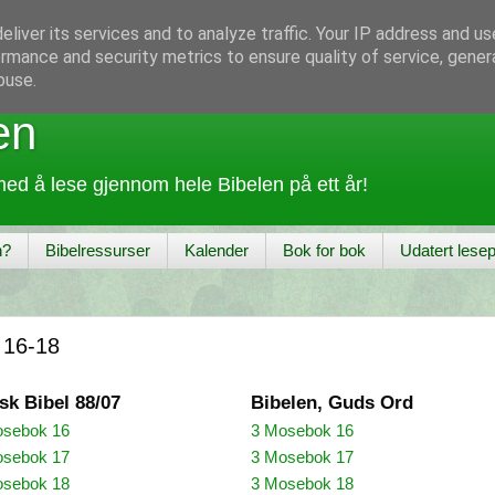
liver its services and to analyze traffic. Your IP address and u
rmance and security metrics to ensure quality of service, gene
buse.
en
ed å lese gjennom hele Bibelen på ett år!
n?
Bibelressurser
Kalender
Bok for bok
Udatert lesep
 16-18
sk Bibel 88/07
Bibelen, Guds Ord
osebok 16
3 Mosebok 16
osebok 17
3 Mosebok 17
osebok 18
3 Mosebok 18