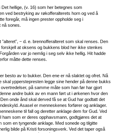
 Det hellige, (v. 16) som her betegnes som
n ved bestryking av røkofferalterets horn og ved å
te foregår, må ingen prester oppholde seg i
t nå sones.
t "alteret", − d. e. brennofferalteret som skal renses. Den
orskjell at oksens og bukkens blod her ikke stenkes
 Forgården var jo nemlig i seg selv ikke hellig. Hit hadde
erfor måtte dette renses.
der besto av to bukker. Den ene er nå slaktet og ofret. Nå
ne skal ypperstepresten legge sine hender på denne bukks
 overtredelser, på samme måte som han før har gjort
 denne andre bukk av en mann ført ut i ørkenen hvor den
. Den onde ånd skal derved få se at Gud har godtatt det
s syndeskyld. Asasel er menneskenes forfører og anklager.
menneskene til fall og deretter anklage dem for Gud. Ved
 til ham som er deres opphavsmann, godtgjøres det at
dem som en tyngende anklage. Med sonede og tilgitte
erlig bilde på Kristi forsoningsverk. Ved det taper også