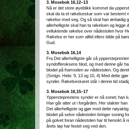
3. Mosebok 16,12–13
Nå er det store øyeblikk kommet da ypperstep
skal da ta et røkelseskar som var bestemt nett
røkelse med seg. Og så skal han ærbødig g
allerhelligste skal han ta røkelsen og legge 
velluktende røkelse over nådestolen hvor He
Røkelse er her som alltid ellers bilde på b
Gud.
3. Mosebok 16,14
Fra Det allerhelligste går så ypperstepreste
syndofferoksens blod, og med denne går han 
blodet på framsiden av nådestolen. Og deret
(Smlgn. Hebr. 9, 13 og 10, 4) Med dette gjør
synder. Røkelseskaret står i denne tid stadi
3. Mosebok 16,15–17
Yppersteprestens synder er nå sonet; han kan
Han går atter ut i forgården. Her slakter ha
Det allerhelligste og gjør med dette nøya
blodet på selve nådestolen bringer soning fo
på golvet foran nådestolen har til hensikt 
årets løp har festet seg ved den.