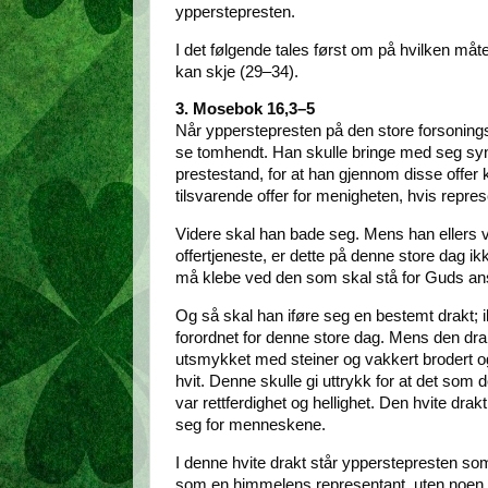
ypperstepresten.
I det følgende tales først om på hvilken må
kan skje (29–34).
3. Mosebok 16,3–5
Når ypperstepresten på den store forsoningsda
se tomhendt. Han skulle bringe med seg synd
prestestand, for at han gjennom disse offer k
tilsvarende offer for menigheten, hvis repres
Videre skal han bade seg. Mens han ellers va
offertjeneste, er dette på denne store dag ikk
må klebe ved den som skal stå for Guds ansi
Og så skal han iføre seg en bestemt drakt;
forordnet for denne store dag. Mens den drak
utsmykket med steiner og vakkert brodert o
hvit. Denne skulle gi uttrykk for at det som 
var rettferdighet og hellighet. Den hvite dr
seg for menneskene.
I denne hvite drakt står ypperstepresten som
som en himmelens representant, uten noen y