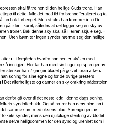
resten skal få tre hen til den hellige Guds trone. Han
opp til dette, fylle det med ild fra brennofferalteret og ta
å inn bak forhenget. Men straks han kommer inn i Det
den på ilden i karet, således at det legger seg en sky av
rren troner. Bak denne sky skal så Herren skjule seg. −
ønnen. Uten bønn tør ingen synder nærme seg den hellige
n atter ut i forgården hvorfra han henter skålen med
så inn igjen. Her tar han med sin finger og sprenger av
ter stenker han 7 ganger blodet på golvet foran arken.
 han soning for sine egne og for de øvrige presters
g i Det allerhelligste og danner en sky omkring nådestolen.
 derfor gå over til det neste ledd i denne dags soning.
n folkets syndofferbukk. Og så bærer han dens blod inn i
ktig det samme som med oksens blod. Sprengingen av
r folkets synder; mens den sjufoldige stenking av blodet
å rense selve helligdommen for den synd og urenhet som i