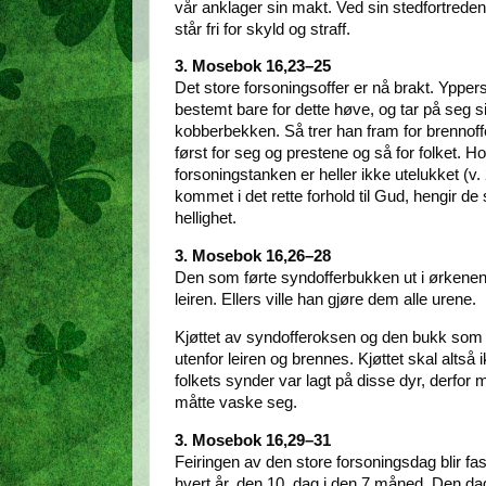
vår anklager sin makt. Ved sin stedfortreden
står fri for skyld og straff.
3. Mosebok 16,23–25
Det store forsoningsoffer er nå brakt. Ypper
bestemt bare for dette høve, og tar på seg s
kobberbekken. Så trer han fram for brennoffer
først for seg og prestene og så for folket.
forsoningstanken er heller ikke utelukket (v. 
kommet i det rette forhold til Gud, hengir de s
hellighet.
3. Mosebok 16,26–28
Den som førte syndofferbukken ut i ørkenen sk
leiren. Ellers ville han gjøre dem alle urene.
Kjøttet av syndofferoksen og den bukk som b
utenfor leiren og brennes. Kjøttet skal altså 
folkets synder var lagt på disse dyr, derfo
måtte vaske seg.
3. Mosebok 16,29–31
Feiringen av den store forsoningsdag blir fas
hvert år, den 10. dag i den 7 måned. Den d