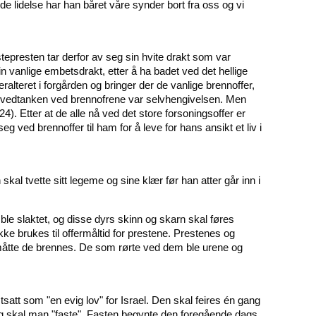
de lidelse har han båret våre synder bort fra oss og vi
stepresten tar derfor av seg sin hvite drakt som var
in vanlige embetsdrakt, etter å ha badet ved det hellige
alteret i forgården og bringer der de vanlige brennoffer,
 Hovedtanken ved brennofrene var selvhengivelsen. Men
24). Etter at de alle nå ved det store forsoningsoffer er
eg ved brennoffer til ham for å leve for hans ansikt et liv i
al tvette sitt legeme og sine klær før han atter går inn i
le slaktet, og disse dyrs skinn og skarn skal føres
ikke brukes til offermåltid for prestene. Prestenes og
r måtte de brennes. De som rørte ved dem ble urene og
tsatt som "en evig lov" for Israel. Den skal feires én gang
ag skal man "faste". Fasten begynte den foregående dags