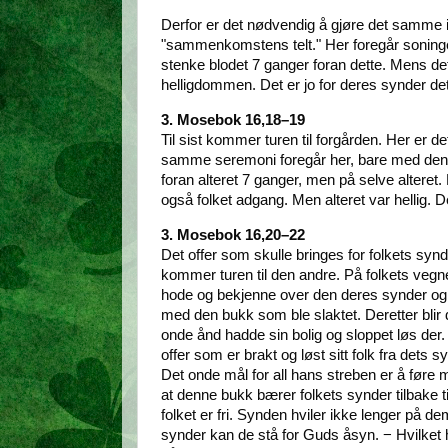
Derfor er det nødvendig å gjøre det samme i
"sammenkomstens telt." Her foregår soninge
stenke blodet 7 ganger foran dette. Mens det
helligdommen. Det er jo for deres synder de
3. Mosebok 16,18–19
Til sist kommer turen til forgården. Her er de
samme seremoni foregår her, bare med den f
foran alteret 7 ganger, men på selve alteret.
også folket adgang. Men alteret var hellig. D
3. Mosebok 16,20–22
Det offer som skulle bringes for folkets syn
kommer turen til den andre. På folkets veg
hode og bekjenne over den deres synder og
med den bukk som ble slaktet. Deretter blir
onde ånd hadde sin bolig og sloppet løs der
offer som er brakt og løst sitt folk fra det
Det onde mål for all hans streben er å føre 
at denne bukk bærer folkets synder tilbake
folket er fri. Synden hviler ikke lenger på 
synder kan de stå for Guds åsyn. − Hvilket h