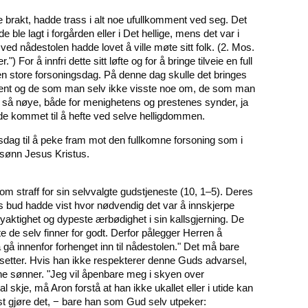
 brakt, hadde trass i alt noe ufullkomment ved seg. Det
de ble lagt i forgården eller i Det hellige, mens det var i
 ved nådestolen hadde lovet å ville møte sitt folk. (2. Mos.
or å innfri dette sitt løfte og for å bringe tilveie en full
den store forsoningsdag. På denne dag skulle det bringes
kjent og de som man selv ikke visste noe om, de som man
t så nøye, både for menighetens og prestenes synder, ja
de kommet til å hefte ved selve helligdommen.
dag til å peke fram mot den fullkomne forsoning som i
 sønn Jesus Kristus.
 straff for sin selvvalgte gudstjeneste (10, 1–5). Deres
ds bud hadde vist hvor nødvendig det var å innskjerpe
yaktighet og dypeste ærbødighet i sin kallsgjerning. De
de selv finner for godt. Derfor pålegger Herren å
å gå innenfor forhenget inn til nådestolen." Det må bare
tsetter. Hvis han ikke respekterer denne Guds advarsel,
e sønner. "Jeg vil åpenbare meg i skyen over
 skje, må Aron forstå at han ikke ukallet eller i utide kan
t gjøre det, − bare han som Gud selv utpeker: