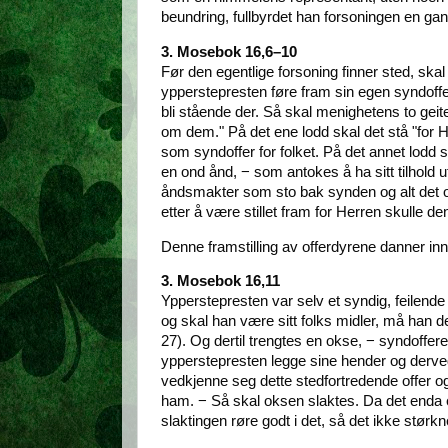
beundring, fullbyrdet han forsoningen en gang
3. Mosebok 16,6–10
Før den egentlige forsoning finner sted, skal
ypperstepresten føre fram sin egen syndoffero
bli stående der. Så skal menighetens to geit
om dem." På det ene lodd skal det stå "for Her
som syndoffer for folket. På det annet lodd 
en ond ånd, − som antokes å ha sitt tilhold 
åndsmakter som sto bak synden og alt det ond
etter å være stillet fram for Herren skulle de
Denne framstilling av offerdyrene danner inn
3. Mosebok 16,11
Ypperstepresten var selv et syndig, feilende
og skal han være sitt folks midler, må han de
27). Og dertil trengtes en okse, − syndoffer
ypperstepresten legge sine hender og derve
vedkjenne seg dette stedfortredende offer og
ham. − Så skal oksen slaktes. Da det enda e
slaktingen røre godt i det, så det ikke størkn