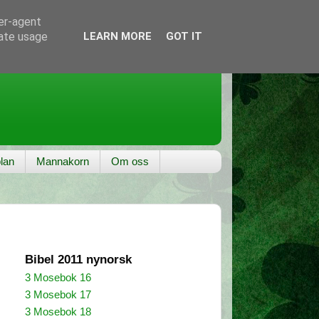
ser-agent
rate usage
LEARN MORE
GOT IT
lan
Mannakorn
Om oss
Bibel 2011 nynorsk
3 Mosebok 16
3 Mosebok 17
3 Mosebok 18