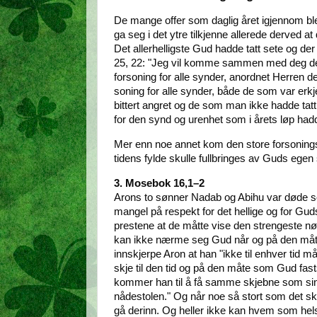
De mange offer som daglig året igjennom ble
ga seg i det ytre tilkjenne allerede derved at 
Det allerhelligste Gud hadde tatt sete og der
25, 22: "Jeg vil komme sammen med deg der.") F
forsoning for alle synder, anordnet Herren 
soning for alle synder, både de som var er
bittert angret og de som man ikke hadde tat
for den synd og urenhet som i årets løp had
Mer enn noe annet kom den store forsonings
tidens fylde skulle fullbringes av Guds egen
3. Mosebok 16,1–2
Arons to sønner Nadab og Abihu var døde som
mangel på respekt for det hellige og for Gu
prestene at de måtte vise den strengeste nø
kan ikke nærme seg Gud når og på den måte 
innskjerpe Aron at han "ikke til enhver tid m
skje til den tid og på den måte som Gud fas
kommer han til å få samme skjebne som sin
nådestolen." Og når noe så stort som det skal
gå derinn. Og heller ikke kan hvem som hels