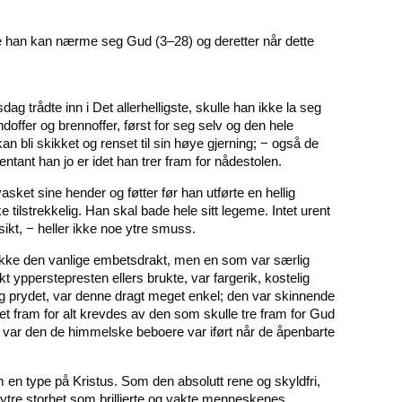
te han kan nærme seg Gud (3–28) og deretter når dette
g trådte inn i Det allerhelligste, skulle han ikke la seg
offer og brennoffer, først for seg selv og den hele
an bli skikket og renset til sin høye gjerning; − også de
entant han jo er idet han trer fram for nådestolen.
sket sine hender og føtter før han utførte en hellig
e tilstrekkelig. Han skal bade hele sitt legeme. Intet urent
kt, − heller ikke noe ytre smuss.
 ikke den vanlige embetsdrakt, men en som var særlig
t ypperstepresten ellers brukte, var fargerik, kostelig
g prydet, var denne dragt meget enkel; den var skinnende
det fram for alt krevdes av den som skulle tre fram for Gud
akt var den de himmelske beboere var iført når de åpenbarte
 en type på Kristus. Som den absolutt rene og skyldfri,
tre storhet som brillierte og vakte menneskenes