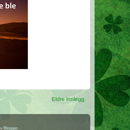
Eldre innlegg
av
Blogger
.