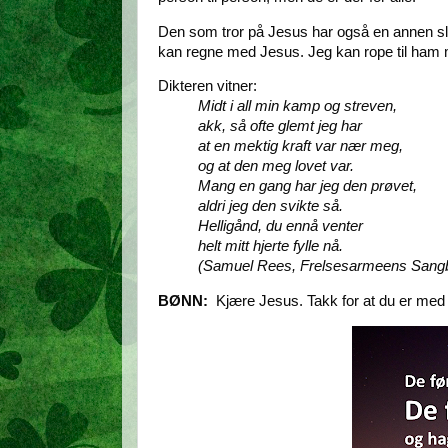
Den som tror på Jesus har også en annen slag
kan regne med Jesus. Jeg kan rope til ham m
Dikteren vitner:
Midt i all min kamp og streven,
akk, så ofte glemt jeg har
at en mektig kraft var nær meg,
og at den meg lovet var.
Mang en gang har jeg den prøvet,
aldri jeg den svikte så.
Helligånd, du ennå venter
helt mitt hjerte fylle nå.
(Samuel Rees, Frelsesarmeens Sangb
BØNN:
Kjære Jesus. Takk for at du er med