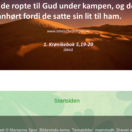
Startsiden
tt © Marianne Spor. Bildevindu-tema. Temabilder:
mammuth
. Drevet 