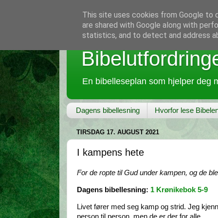
This site uses cookies from Google to de
are shared with Google along with perfo
statistics, and to detect and address a
Bibelutfordring
En bibelleseplan som hjelper deg m
Dagens bibellesning
Hvorfor lese Bibele
TIRSDAG 17. AUGUST 2021
I kampens hete
For de ropte til Gud under kampen, og de ble 
Dagens bibellesning:
1 Krønikebok 5-9
Livet fører med seg kamp og strid. Jeg kjenner
person til person, men de er der for alle.