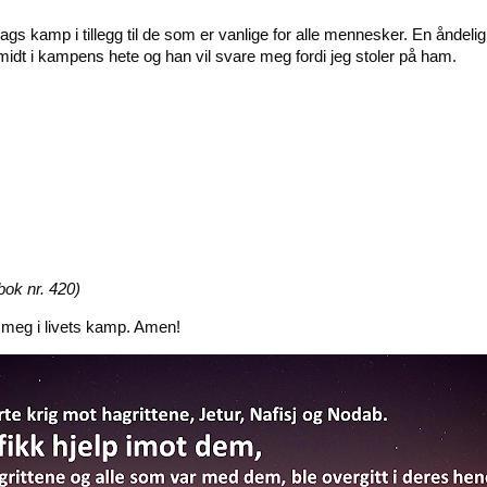
s kamp i tillegg til de som er vanlige for alle mennesker. En åndeli
idt i kampens hete og han vil svare meg fordi jeg stoler på ham.
ok nr. 420)
 meg i livets kamp. Amen!