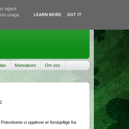
ser-agent
rate usage
LEARN MORE
GOT IT
lan
Mannakorn
Om oss
11
Prøvelsene vi opplever er forskjellige fra