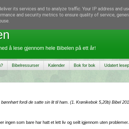
liver its services and to analyze traffic. Your IP address and u
rmance and security metrics to ensure quality of service, gene
buse.
en
ed å lese gjennom hele Bibelen på ett år!
n?
Bibelressurser
Kalender
Bok for bok
Udatert lesep
bønnhørt fordi de satte sin lit til ham. (1. Krønikebok 5,20b) Bibel 20
 ingen som bare har hatt et lett liv og seilt igjennom uten problemer. 