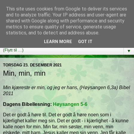
This site uses cookies from Google to deliver its services
Bibelutfordringen
and to analyze traffic. Your IP address and user-agent are
shared with Google along with performance and security
metrics to ensure quality of service, generate usage
En bibelleseplan som hjelper deg med å lese gjennom hele
statistics, and to detect and address abuse.
Bibelen på ett år!
LEARN MORE
GOT IT
▼
TORSDAG 23. DESEMBER 2021
Min, min, min
Min kjæreste er min, og jeg er hans, (Høysangen 6,3a) Bibel
2011
Dagens Bibellesning:
Høysangen 5-6
Det er godt å høre til. Det er godt å høre noen som i
kjærlighet kaller meg sin. Det er godt - i kjærlighet - å kunne
kalle noen for min. Min far, min søster, min venn, min
elskede, mitt barn. Jesus kaller meg sin venn. Jeg får kalle