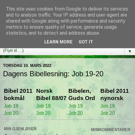
This site uses cookies from Google to deliver its services
Bibelutfordringen
and to analyze traffic. Your IP address and user-agent are
shared with Google along with performance and security
metrics to ensure quality of service, generate usage
En bibelleseplan som hjelper deg med å lese gjennom hele
statistics, and to detect and address abuse.
Bibelen på ett år!
LEARN MORE
GOT IT
▼
TORSDAG 10. MARS 2022
Dagens Bibellesning: Job 19-20
Bibel 2011
Norsk
Bibelen,
Bibel 2011
bokmål
Bibel 88/07
Guds Ord
nynorsk
Job 19
Job 19
Job 19
Job 19
Job 20
Job 20
Job 20
Job 20
MIN GJENLØSER
MINIKOMMENTARER