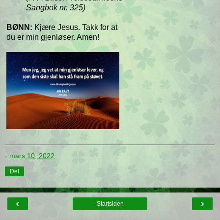
Sangbok nr. 325)
BØNN:
Kjære Jesus. Takk for at
du er min gjenløser. Amen!
-
mars 10, 2022
Del
‹
›
Startsiden