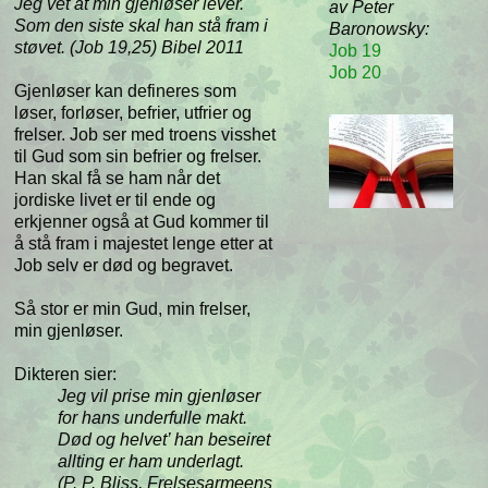
Jeg vet at min gjenløser lever.
av Peter
Som den siste skal han stå fram i
Baronowsky:
støvet. (Job 19,25) Bibel 2011
Job 19
Job 20
Gjenløser kan defineres som
løser, forløser, befrier, utfrier og
frelser. Job ser med troens visshet
til Gud som sin befrier og frelser.
Han skal få se ham når det
jordiske livet er til ende og
erkjenner også at Gud kommer til
å stå fram i majestet lenge etter at
Job selv er død og begravet.
Så stor er min Gud, min frelser,
min gjenløser.
Dikteren sier:
Jeg vil prise min gjenløser
for hans underfulle makt.
Død og helvet’ han beseiret
allting er ham underlagt.
(P. P. Bliss, Frelsesarmeens