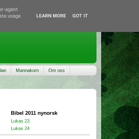
ser-agent
rate usage
LEARN MORE
GOT IT
lan
Mannakorn
Om oss
Bibel 2011 nynorsk
Lukas 23
Lukas 24