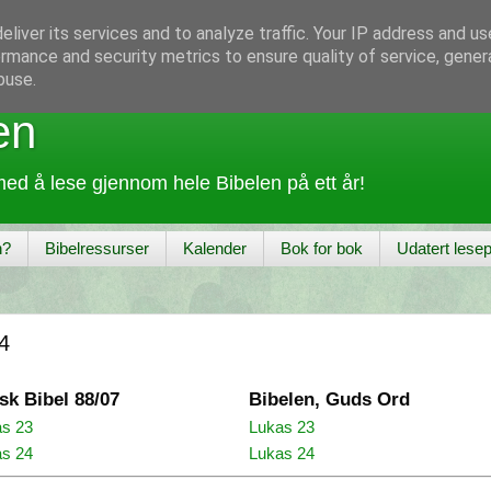
liver its services and to analyze traffic. Your IP address and u
rmance and security metrics to ensure quality of service, gene
buse.
en
ed å lese gjennom hele Bibelen på ett år!
n?
Bibelressurser
Kalender
Bok for bok
Udatert lesep
4
sk Bibel 88/07
Bibelen, Guds Ord
s 23
Lukas 23
s 24
Lukas 24