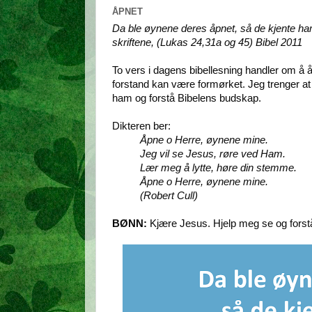
ÅPNET
Da ble øynene deres åpnet, så de kjente ha
skriftene, (Lukas 24,31a og 45) Bibel 2011
To vers i dagens bibellesning handler om å
forstand kan være formørket. Jeg trenger at
ham og forstå Bibelens budskap.
Dikteren ber:
Åpne o Herre, øynene mine.
Jeg vil se Jesus, røre ved Ham.
Lær meg å lytte, høre din stemme.
Åpne o Herre, øynene mine.
(Robert Cull)
BØNN:
Kjære Jesus. Hjelp meg se og fors