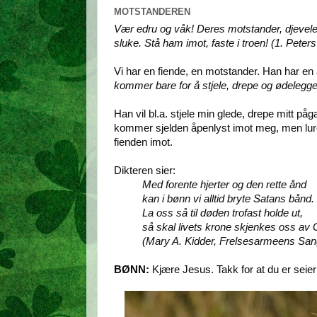
MOTSTANDEREN
Vær edru og våk! Deres motstander, djevele
sluke. Stå ham imot, faste i troen! (1. Peter
Vi har en fiende, en motstander. Han har e
kommer bare for å stjele, drepe og ødelegge
Han vil bl.a. stjele min glede, drepe mitt p
kommer sjelden åpenlyst imot meg, men lurer
fienden imot.
Dikteren sier:
Med forente hjerter og den rette ånd
kan i bønn vi alltid bryte Satans bånd.
La oss så til døden trofast holde ut,
så skal livets krone skjenkes oss av 
(Mary A. Kidder, Frelsesarmeens San
BØNN:
Kjære Jesus. Takk for at du er seie