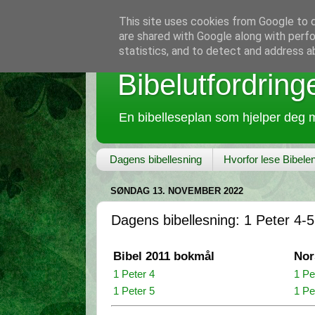
This site uses cookies from Google to de
are shared with Google along with perfo
statistics, and to detect and address a
Bibelutfordring
En bibelleseplan som hjelper deg m
Dagens bibellesning
Hvorfor lese Bibele
SØNDAG 13. NOVEMBER 2022
Dagens bibellesning: 1 Peter 4-5
Bibel 2011 bokmål
Nor
1 Peter 4
1 Pe
1 Peter 5
1 Pe