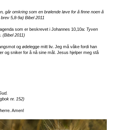
n, går omkring som en brølende løve for å finne noen å
s brev 5,8-9a) Bibel 2011
n agenda som er beskrevet i Johannes 10,10a:
Tyven
. (Bibel 2011)
ågangsmot og ødelegge mitt liv. Jeg må våke fordi han
 og sniker for å nå sine mål. Jesus hjelper meg stå
Gud.
gbok nr. 152)
rherre. Amen!