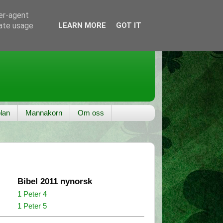
ser-agent
rate usage
LEARN MORE
GOT IT
lan
Mannakorn
Om oss
Bibel 2011 nynorsk
1 Peter 4
1 Peter 5