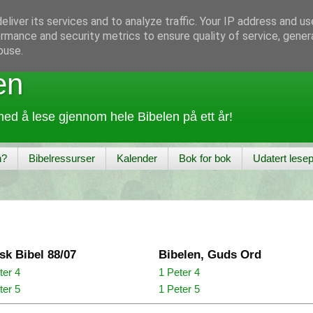
liver its services and to analyze traffic. Your IP address and u
rmance and security metrics to ensure quality of service, gene
buse.
en
ed å lese gjennom hele Bibelen på ett år!
n?
Bibelressurser
Kalender
Bok for bok
Udatert lesep
sk Bibel 88/07
Bibelen, Guds Ord
ter 4
1 Peter 4
ter 5
1 Peter 5