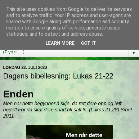
This site uses cookies from Google to deliver its services
Bibelutfordringen
and to analyze traffic. Your IP address and user-agent are
shared with Google along with performance and security
metrics to ensure quality of service, generate usage
En bibelleseplan som hjelper deg med å lese gjennom hele
statistics, and to detect and address abuse.
Bibelen på ett år!
LEARN MORE
GOT IT
▼
LØRDAG 22. JULI 2023
Dagens bibellesning: Lukas 21-22
Enden
Men når dette begynner å skje, da rett dere opp og løft
hodet! For da skal dere snart bli satt fri. (Lukas 21,28) Bibel
2011