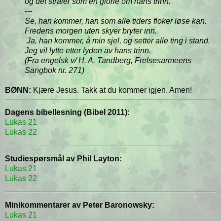
og det stråler som en glorie om hans trinn.
---
Se, han kommer, han som alle tiders floker løse kan.
Fredens morgen uten skyer bryter inn.
Ja, han kommer, å min sjel, og setter alle ting i stand.
Jeg vil lytte etter lyden av hans trinn.
(Fra engelsk v/ H. A. Tandberg, Frelsesarmeens
Sangbok nr. 271)
BØNN:
Kjære Jesus. Takk at du kommer igjen. Amen!
Dagens bibellesning (Bibel 2011):
Lukas 21
Lukas 22
Studiespørsmål av Phil Layton:
Lukas 21
Lukas 22
Minikommentarer av Peter Baronowsky:
Lukas 21