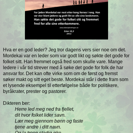
Hva er en god leder? Jeg tror dagens vers sier noe om det.
Mordekai var en leder som var godt likt og søkte det gode for
folket sitt. Han fremmet også fred som skulle vare. Mange
ledere i vår tid strever med å søke det gode for folk de har
ansvar for. Det kan ofte virke som om de først og fremst
søker makt og sitt eget beste. Mordekai står i dette fram som
et lysende eksempel til etterfølgelse både for politikere,
byråkrater, prester og pastorer.
Dikteren ber:
Herre led meg ned fra fjellet,
dit hvor folket lider savn.
Lær meg gjennom bønn og faste
tjene andre i ditt navn.
Og la troen stadig øke,