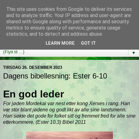
This site uses cookies from Google to deliver its services
Bibelutfordringen
and to analyze traffic. Your IP address and user-agent are
shared with Google along with performance and security
metrics to ensure quality of service, generate usage
En bibelleseplan som hjelper deg med å lese gjennom hele
statistics, and to detect and address abuse.
Bibelen på ett år!
LEARN MORE
GOT IT
▼
TIRSDAG 26. DESEMBER 2023
Dagens bibellesning: Ester 6-10
En god leder
For jøden Mordekai var nest etter kong Xerxes i rang. Han
var stor blant jødene og godt likt av alle sine landsmenn.
Han søkte det gode for folket sitt og fremmet fred for alle sine
etterkommere. (Ester 10,3) Bibel 2011