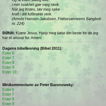
i min svakhet gjør meg sterk.
Når jeg fristes, lær meg søke
kraft i ditt fullbrakte verk.
(Arnold Hansen-Jakobsen, Frelsesarmeens Sangbok
nr. 224)
BØNN:
Kjære Jesus. Hjelp meg søke det beste for de jeg
har et ansvar for. Amen!
Dagens bibellesning (Bibel 2011):
Ester 6
Ester 7
Ester 8
Ester 9
Ester 10
Minikommentarer av Peter Baronowsky:
Ester 6
Ester 7
Ester 8
Ester 9