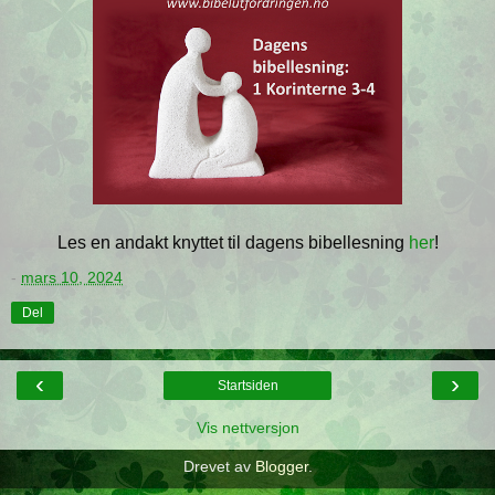
Les en andakt knyttet til dagens bibellesning
her
!
-
mars 10, 2024
Del
‹
›
Startsiden
Vis nettversjon
Drevet av
Blogger
.