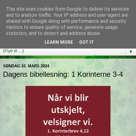
This site uses cookies from Google to deliver its services
Bibelutfordringen
and to analyze traffic. Your IP address and user-agent are
shared with Google along with performance and security
metrics to ensure quality of service, generate usage
En bibelleseplan som hjelper deg med å lese gjennom hele
statistics, and to detect and address abuse.
Bibelen på ett år!
LEARN MORE
GOT IT
▼
SØNDAG 10. MARS 2024
Dagens bibellesning: 1 Korinterne 3-4