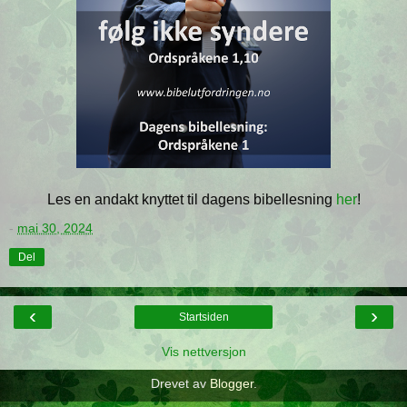
Les en andakt knyttet til dagens bibellesning
her
!
-
mai 30, 2024
Del
‹
›
Startsiden
Vis nettversjon
Drevet av
Blogger
.