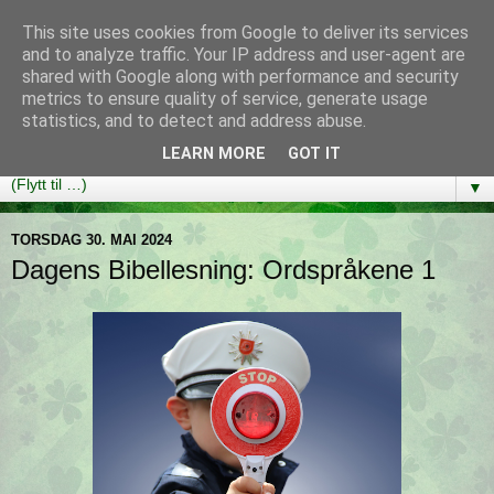
This site uses cookies from Google to deliver its services
Bibelutfordringen
and to analyze traffic. Your IP address and user-agent are
shared with Google along with performance and security
metrics to ensure quality of service, generate usage
En bibelleseplan som hjelper deg med å lese gjennom hele
statistics, and to detect and address abuse.
Bibelen på ett år!
LEARN MORE
GOT IT
▼
TORSDAG 30. MAI 2024
Dagens Bibellesning: Ordspråkene 1