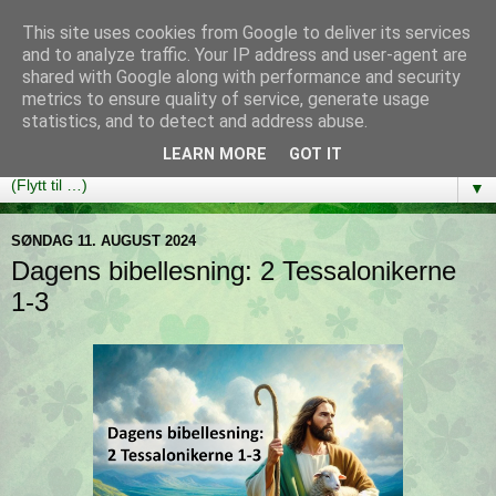
This site uses cookies from Google to deliver its services
Bibelutfordringen
and to analyze traffic. Your IP address and user-agent are
shared with Google along with performance and security
metrics to ensure quality of service, generate usage
En bibelleseplan som hjelper deg med å lese gjennom hele
statistics, and to detect and address abuse.
Bibelen på ett år!
LEARN MORE
GOT IT
▼
SØNDAG 11. AUGUST 2024
Dagens bibellesning: 2 Tessalonikerne
1-3