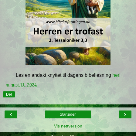
Les en andakt knyttet til dagens bibellesning
her
!
-
august 11, 2024
Del
‹
›
Startsiden
Vis nettversjon