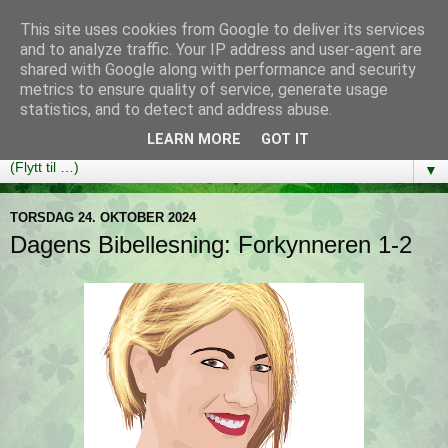
This site uses cookies from Google to deliver its services
Bibelutfordringen
and to analyze traffic. Your IP address and user-agent are
shared with Google along with performance and security
metrics to ensure quality of service, generate usage
En bibelleseplan som hjelper deg med å lese gjennom hele
statistics, and to detect and address abuse.
Bibelen på ett år!
LEARN MORE
GOT IT
▼
TORSDAG 24. OKTOBER 2024
Dagens Bibellesning: Forkynneren 1-2