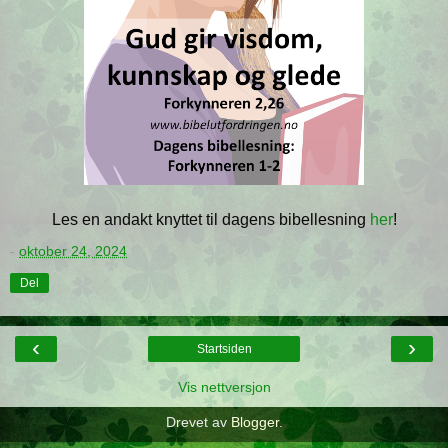
Les en andakt knyttet til dagens bibellesning
her
!
-
oktober 24, 2024
Del
‹
›
Startsiden
Vis nettversjon
Drevet av
Blogger
.