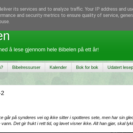
liver its services and to analyze traffic. Your IP address and u
rmance and security metrics to ensure quality of service, gene
buse.
en
ed å lese gjennom hele Bibelen på ett år!
n?
Bibelressurser
Kalender
Bok for bok
Udatert lesep
-2
ke går på synderes vei og ikke sitter i spotteres sete, men har sin gl
 vann. Det gir frukt i rett tid, og løvet visner ikke. Alt han gjør, skal 