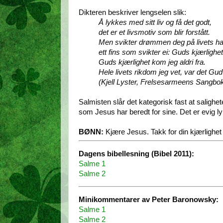
Dikteren beskriver lengselen slik:
Å lykkes med sitt liv og få det godt,
det er et livsmotiv som blir forstått.
Men svikter drømmen deg på livets h
ett fins som svikter ei: Guds kjærlighe
Guds kjærlighet kom jeg aldri fra.
Hele livets rikdom jeg vet, var det G
(Kjell Lyster, Frelsesarmeens Sangbok
Salmisten slår det kategorisk fast at salighet
som Jesus har beredt for sine. Det er evig l
BØNN:
Kjære Jesus. Takk for din kjærlighet
Dagens bibellesning (Bibel 2011):
Salme 1
Salme 2
Minikommentarer av Peter Baronowsky:
Salme 1
Salme 2