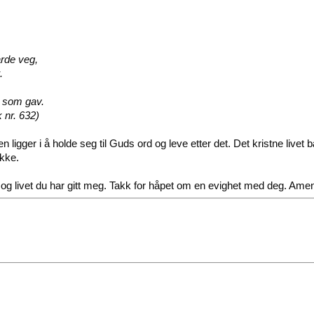
arde veg,
t.
ud som gav.
 nr. 632)
en ligger i å holde seg til Guds ord og leve etter det. Det kristne live
ykke.
 og livet du har gitt meg. Takk for håpet om en evighet med deg. Ame