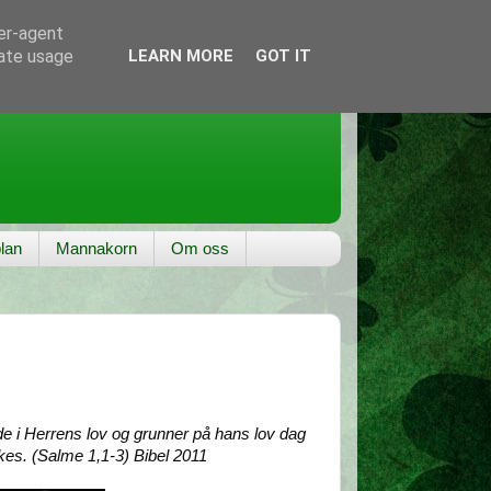
ser-agent
rate usage
LEARN MORE
GOT IT
lan
Mannakorn
Om oss
ede i Herrens lov og grunner på hans lov dag
lykkes. (Salme 1,1-3) Bibel 2011