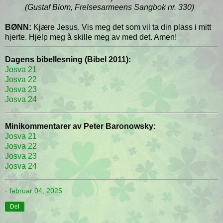
(Gustaf Blom, Frelsesarmeens Sangbok nr. 330)
BØNN:
Kjære Jesus. Vis meg det som vil ta din plass i mitt
hjerte. Hjelp meg å skille meg av med det. Amen!
Dagens bibellesning (Bibel 2011):
Josva 21
Josva 22
Josva 23
Josva 24
Minikommentarer av Peter Baronowsky:
Josva 21
Josva 22
Josva 23
Josva 24
-
februar 04, 2025
Del