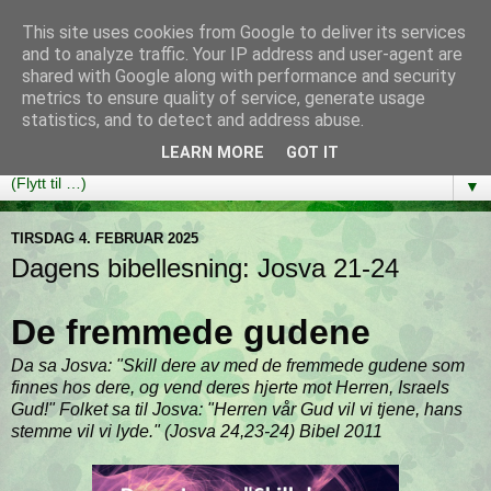
This site uses cookies from Google to deliver its services
Bibelutfordringen
and to analyze traffic. Your IP address and user-agent are
shared with Google along with performance and security
metrics to ensure quality of service, generate usage
En bibelleseplan som hjelper deg med å lese gjennom hele
statistics, and to detect and address abuse.
Bibelen på ett år!
LEARN MORE
GOT IT
▼
TIRSDAG 4. FEBRUAR 2025
Dagens bibellesning: Josva 21-24
De fremmede gudene
Da sa Josva: "Skill dere av med de fremmede gudene som
finnes hos dere, og vend deres hjerte mot Herren, Israels
Gud!" Folket sa til Josva: "Herren vår Gud vil vi tjene, hans
stemme vil vi lyde." (Josva 24,23-24) Bibel 2011