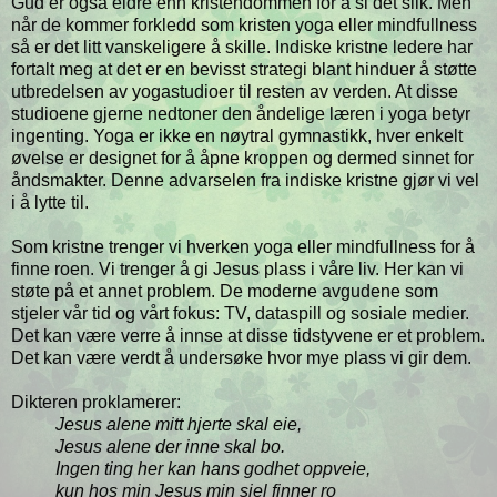
Gud er også eldre enn kristendommen for å si det slik. Men
når de kommer forkledd som kristen yoga eller mindfullness
så er det litt vanskeligere å skille. Indiske kristne ledere har
fortalt meg at det er en bevisst strategi blant hinduer å støtte
utbredelsen av yogastudioer til resten av verden. At disse
studioene gjerne nedtoner den åndelige læren i yoga betyr
ingenting. Yoga er ikke en nøytral gymnastikk, hver enkelt
øvelse er designet for å åpne kroppen og dermed sinnet for
åndsmakter. Denne advarselen fra indiske kristne gjør vi vel
i å lytte til.
Som kristne trenger vi hverken yoga eller mindfullness for å
finne roen. Vi trenger å gi Jesus plass i våre liv. Her kan vi
støte på et annet problem. De moderne avgudene som
stjeler vår tid og vårt fokus: TV, dataspill og sosiale medier.
Det kan være verre å innse at disse tidstyvene er et problem.
Det kan være verdt å undersøke hvor mye plass vi gir dem.
Dikteren proklamerer:
Jesus alene mitt hjerte skal eie,
Jesus alene der inne skal bo.
Ingen ting her kan hans godhet oppveie,
kun hos min Jesus min sjel finner ro