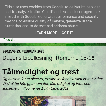
This site uses cookies from Google to deliver its services
Bibelutfordringen
and to analyze traffic. Your IP address and user-agent are
shared with Google along with performance and security
metrics to ensure quality of service, generate usage
En bibelleseplan som hjelper deg med å lese gjennom hele
statistics, and to detect and address abuse.
Bibelen på ett år!
LEARN MORE
GOT IT
▼
SØNDAG 23. FEBRUAR 2025
Dagens bibellesning: Romerne 15-16
Tålmodighet og trøst
Og alt som før er skrevet, er skrevet for at vi skal lære av det:
Vi skal ha håp gjennom den tålmodighet og trøst som
skriftene gir. (Romerne 15,4) Bibel 2011