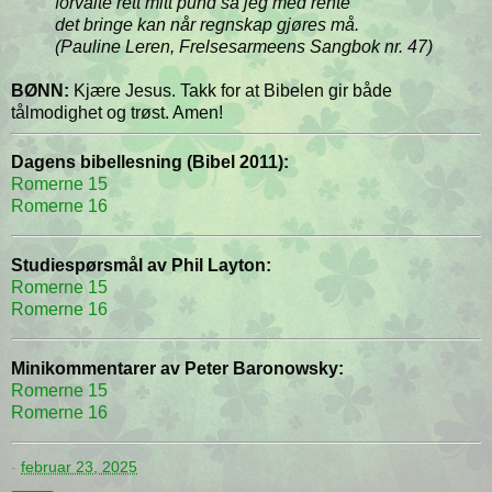
forvalte rett mitt pund så jeg med rente
det bringe kan når regnskap gjøres må.
(Pauline Leren, Frelsesarmeens Sangbok nr. 47)
BØNN:
Kjære Jesus. Takk for at Bibelen gir både
tålmodighet og trøst. Amen!
Dagens bibellesning (Bibel 2011):
Romerne 15
Romerne 16
Studiespørsmål av Phil Layton:
Romerne 15
Romerne 16
Minikommentarer av Peter Baronowsky:
Romerne 15
Romerne 16
-
februar 23, 2025