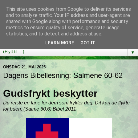
This site uses cookies from Google to deliver its services
Bibelutfordringen
and to analyze traffic. Your IP address and user-agent are
shared with Google along with performance and security
metrics to ensure quality of service, generate usage
En bibelleseplan som hjelper deg med å lese gjennom hele
statistics, and to detect and address abuse.
Bibelen på ett år!
LEARN MORE
GOT IT
▼
ONSDAG 21. MAI 2025
Dagens Bibellesning: Salmene 60-62
Gudsfrykt beskytter
Du reiste en fane for dem som frykter deg. Dit kan de flykte
for buen. (Salme 60,6) Bibel 2011