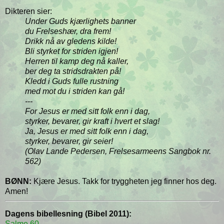
Dikteren sier:
Under Guds kjærlighets banner
du Frelseshær, dra frem!
Drikk nå av gledens kilde!
Bli styrket for striden igjen!
Herren til kamp deg nå kaller,
ber deg ta stridsdrakten på!
Kledd i Guds fulle rustning
med mot du i striden kan gå!
---
For Jesus er med sitt folk enn i dag,
styrker, bevarer, gir kraft i hvert et slag!
Ja, Jesus er med sitt folk enn i dag,
styrker, bevarer, gir seier!
(Olav Lande Pedersen, Frelsesarmeens Sangbok nr.
562)
BØNN:
Kjære Jesus. Takk for tryggheten jeg finner hos deg.
Amen!
Dagens bibellesning (Bibel 2011):
Salme 60