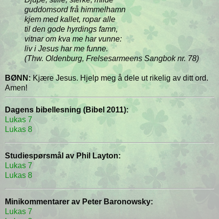
guddomsord frå himmelhamn
kjem med kallet, ropar alle
til den gode hyrdings famn,
vitnar om kva me har vunne:
liv i Jesus har me funne.
(Thw. Oldenburg, Frelsesarmeens Sangbok nr. 78)
BØNN:
Kjære Jesus. Hjelp meg å dele ut rikelig av ditt ord.
Amen!
Dagens bibellesning (Bibel 2011):
Lukas 7
Lukas 8
Studiespørsmål av Phil Layton:
Lukas 7
Lukas 8
Minikommentarer av Peter Baronowsky:
Lukas 7