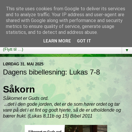
This site uses cookies from Google to deliver its services
Bibelutfordringen
and to analyze traffic. Your IP address and user-agent are
shared with Google along with performance and security
metrics to ensure quality of service, generate usage
En bibelleseplan som hjelper deg med å lese gjennom hele
statistics, and to detect and address abuse.
Bibelen på ett år!
LEARN MORE
GOT IT
▼
LØRDAG 31. MAI 2025
Dagens bibellesning: Lukas 7-8
Såkorn
Såkornet er Guds ord.
...det i den gode jorden, det er de som hører ordet og tar
vare på det i et fint og godt hjerte, så de er utholdende og
bærer frukt. (Lukas 8,11b og 15) Bibel 2011