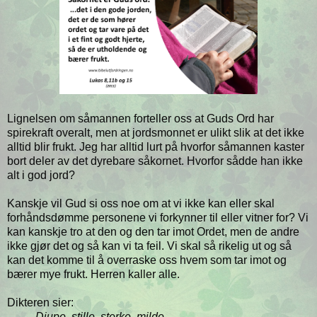
Lignelsen om såmannen forteller oss at Guds Ord har
spirekraft overalt, men at jordsmonnet er ulikt slik at det ikke
alltid blir frukt. Jeg har alltid lurt på hvorfor såmannen kaster
bort deler av det dyrebare såkornet. Hvorfor sådde han ikke
alt i god jord?
Kanskje vil Gud si oss noe om at vi ikke kan eller skal
forhåndsdømme personene vi forkynner til eller vitner for? Vi
kan kanskje tro at den og den tar imot Ordet, men de andre
ikke gjør det og så kan vi ta feil. Vi skal så rikelig ut og så
kan det komme til å overraske oss hvem som tar imot og
bærer mye frukt. Herren kaller alle.
Dikteren sier:
Djupe, stille, sterke, milde