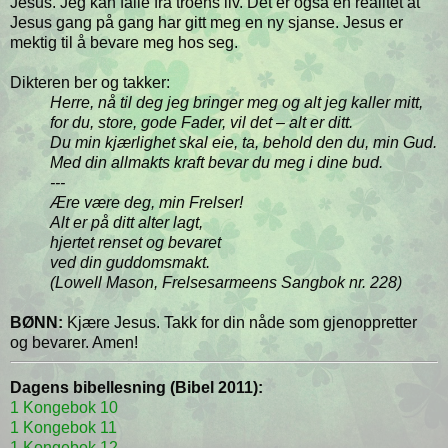
Jesus. Jeg kan falle fra troens liv. Det er også en realitet at
Jesus gang på gang har gitt meg en ny sjanse. Jesus er
mektig til å bevare meg hos seg.
Dikteren ber og takker:
Herre, nå til deg jeg bringer meg og alt jeg kaller mitt,
for du, store, gode Fader, vil det – alt er ditt.
Du min kjærlighet skal eie, ta, behold den du, min Gud.
Med din allmakts kraft bevar du meg i dine bud.
---
Ære være deg, min Frelser!
Alt er på ditt alter lagt,
hjertet renset og bevaret
ved din guddomsmakt.
(Lowell Mason, Frelsesarmeens Sangbok nr. 228)
BØNN:
Kjære Jesus. Takk for din nåde som gjenoppretter
og bevarer. Amen!
Dagens bibellesning (Bibel 2011):
1 Kongebok 10
1 Kongebok 11
1 Kongebok 12