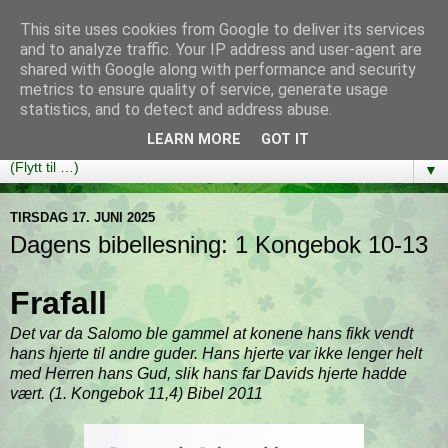
This site uses cookies from Google to deliver its services
Bibelutfordringen
and to analyze traffic. Your IP address and user-agent are
shared with Google along with performance and security
metrics to ensure quality of service, generate usage
En bibelleseplan som hjelper deg med å lese gjennom hele
statistics, and to detect and address abuse.
Bibelen på ett år!
LEARN MORE
GOT IT
▼
TIRSDAG 17. JUNI 2025
Dagens bibellesning: 1 Kongebok 10-13
Frafall
Det var da Salomo ble gammel at konene hans fikk vendt
hans hjerte til andre guder. Hans hjerte var ikke lenger helt
med Herren hans Gud, slik hans far Davids hjerte hadde
vært. (1. Kongebok 11,4) Bibel 2011