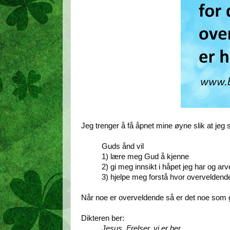
Jeg trenger å få åpnet mine øyne slik at jeg
Guds ånd vil
1) lære meg Gud å kjenne
2) gi meg innsikt i håpet jeg har og a
3) hjelpe meg forstå hvor overveldende
Når noe er overveldende så er det noe som gr
Dikteren ber:
Jesus, Frelser, vi er her,