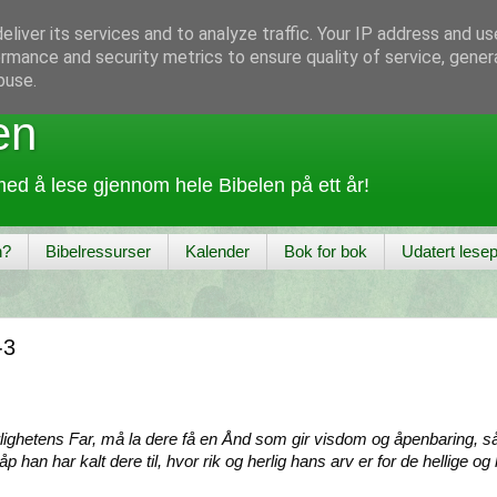
liver its services and to analyze traffic. Your IP address and u
rmance and security metrics to ensure quality of service, gene
buse.
en
ed å lese gjennom hele Bibelen på ett år!
n?
Bibelressurser
Kalender
Bok for bok
Udatert lesep
-3
rlighetens Far, må la dere få en Ånd som gir visdom og åpenbaring, s
t håp han har kalt dere til, hvor rik og herlig hans arv er for de hellige