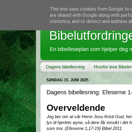
This site uses cookies from Google to de
are shared with Google along with perfo
statistics, and to detect and address a
Bibelutfordring
En bibelleseplan som hjelper deg m
Dagens bibellesning
Hvorfor lese Bibele
SØNDAG 15. JUNI 2025
Dagens bibellesning: Efeserne 1
Overveldende
Jeg ber om at vår Herre Jesu Kristi Gud, he
lys til hjertets øyne, så dere får innsikt i de
som tror. (Efeserne 1,17-19) Bibel 2011