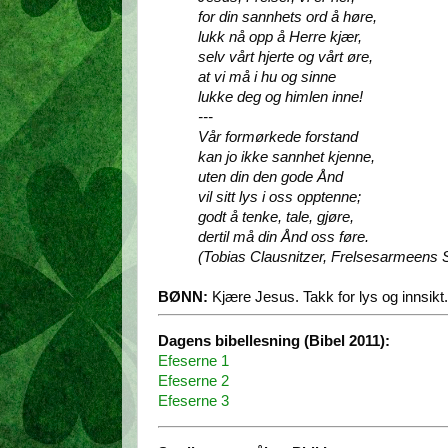
for din sannhets ord å høre,
lukk nå opp å Herre kjær,
selv vårt hjerte og vårt øre,
at vi må i hu og sinne
lukke deg og himlen inne!
---
Vår formørkede forstand
kan jo ikke sannhet kjenne,
uten din den gode Ånd
vil sitt lys i oss opptenne;
godt å tenke, tale, gjøre,
dertil må din Ånd oss føre.
(Tobias Clausnitzer, Frelsesarmeens 
BØNN:
Kjære Jesus. Takk for lys og innsik
Dagens bibellesning (Bibel 2011):
Efeserne 1
Efeserne 2
Efeserne 3