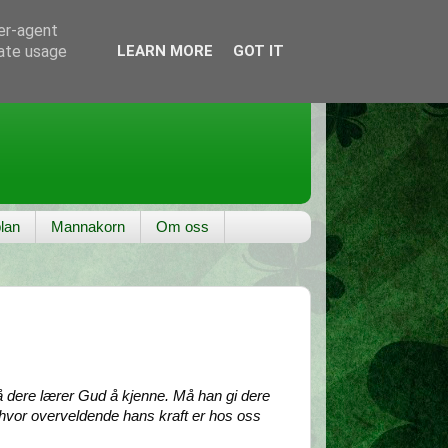
ser-agent
rate usage
LEARN MORE
GOT IT
lan
Mannakorn
Om oss
å dere lærer Gud å kjenne. Må han gi dere
 og hvor overveldende hans kraft er hos oss