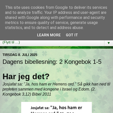
This site uses cookies from Google to deliver its services
Bibelutfordringen
and to analyze traffic. Your IP address and user-agent are
shared with Google along with performance and security
metrics to ensure quality of service, generate usage
En bibelleseplan som hjelper deg med å lese gjennom hele
statistics, and to detect and address abuse.
Bibelen på ett år!
LEARN MORE
GOT IT
▼
TIRSDAG 8. JULI 2025
Dagens bibellesning: 2 Kongebok 1-5
Har jeg det?
Josjafat sa: "Ja, hos ham er Herrens ord." Så gikk han ned til
profeten sammen med kongene i Israel og Edom. (2.
Kongebok 3,12) Bibel 2011