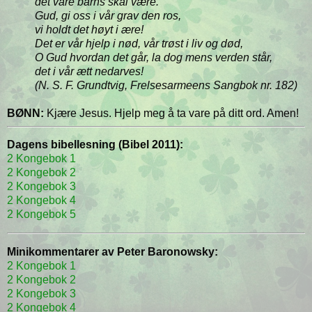
det våre barns skal være.
Gud, gi oss i vår grav den ros,
vi holdt det høyt i ære!
Det er vår hjelp i nød, vår trøst i liv og død,
O Gud hvordan det går, la dog mens verden står,
det i vår ætt nedarves!
(N. S. F. Grundtvig, Frelsesarmeens Sangbok nr. 182)
BØNN:
Kjære Jesus. Hjelp meg å ta vare på ditt ord. Amen!
Dagens bibellesning (Bibel 2011):
2 Kongebok 1
2 Kongebok 2
2 Kongebok 3
2 Kongebok 4
2 Kongebok 5
Minikommentarer av Peter Baronowsky:
2 Kongebok 1
2 Kongebok 2
2 Kongebok 3
2 Kongebok 4