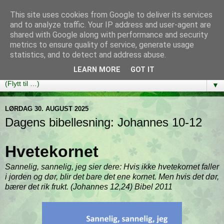
This site uses cookies from Google to deliver its services
Bibelutfordringen
and to analyze traffic. Your IP address and user-agent are
shared with Google along with performance and security
metrics to ensure quality of service, generate usage
En bibelleseplan som hjelper deg med å lese gjennom hele
statistics, and to detect and address abuse.
Bibelen på ett år!
LEARN MORE
GOT IT
▼
LØRDAG 30. AUGUST 2025
Dagens bibellesning: Johannes 10-12
Hvetekornet
Sannelig, sannelig, jeg sier dere: Hvis ikke hvetekornet faller
i jorden og dør, blir det bare det ene kornet. Men hvis det dør,
bærer det rik frukt. (Johannes 12,24) Bibel 2011