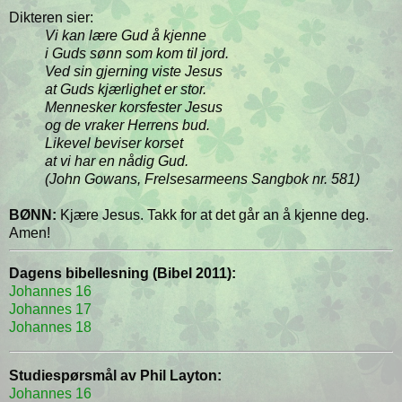
Dikteren sier:
Vi kan lære Gud å kjenne
i Guds sønn som kom til jord.
Ved sin gjerning viste Jesus
at Guds kjærlighet er stor.
Mennesker korsfester Jesus
og de vraker Herrens bud.
Likevel beviser korset
at vi har en nådig Gud.
(John Gowans, Frelsesarmeens Sangbok nr. 581)
BØNN:
Kjære Jesus. Takk for at det går an å kjenne deg.
Amen!
Dagens bibellesning (Bibel 2011):
Johannes 16
Johannes 17
Johannes 18
Studiespørsmål av Phil Layton:
Johannes 16