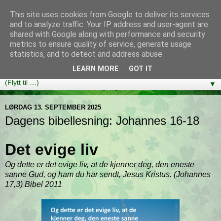
This site uses cookies from Google to deliver its services
Bibelutfordringen
and to analyze traffic. Your IP address and user-agent are
shared with Google along with performance and security
metrics to ensure quality of service, generate usage
En bibelleseplan som hjelper deg med å lese gjennom hele
statistics, and to detect and address abuse.
Bibelen på ett år!
LEARN MORE
GOT IT
▼
LØRDAG 13. SEPTEMBER 2025
Dagens bibellesning: Johannes 16-18
Det evige liv
Og dette er det evige liv, at de kjenner deg, den eneste
sanne Gud, og ham du har sendt, Jesus Kristus. (Johannes
17,3) Bibel 2011