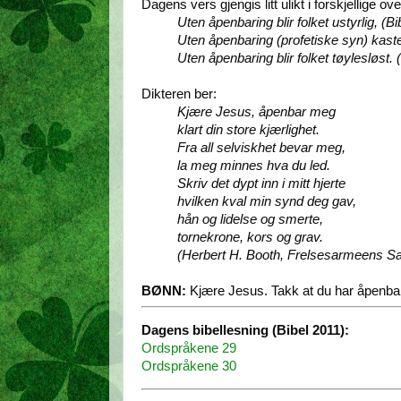
Dagens vers gjengis litt ulikt i forskjellige ove
Uten åpenbaring blir folket ustyrlig, (B
Uten åpenbaring (profetiske syn) kaste
Uten åpenbaring blir folket tøylesløst.
Dikteren ber:
Kjære Jesus, åpenbar meg
klart din store kjærlighet.
Fra all selviskhet bevar meg,
la meg minnes hva du led.
Skriv det dypt inn i mitt hjerte
hvilken kval min synd deg gav,
hån og lidelse og smerte,
tornekrone, kors og grav.
(Herbert H. Booth, Frelsesarmeens Sa
BØNN:
Kjære Jesus. Takk at du har åpenba
Dagens bibellesning (Bibel 2011):
Ordspråkene 29
Ordspråkene 30