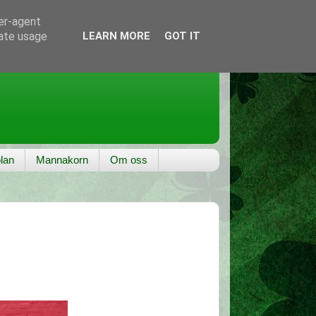
ser-agent
rate usage
LEARN MORE
GOT IT
lan
Mannakorn
Om oss