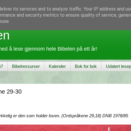
liver its services and to analyze traffic. Your IP address and u
rmance and security metrics to ensure quality of service, gene
buse.
en
ed å lese gjennom hele Bibelen på ett år!
n?
Bibelressurser
Kalender
Bok for bok
Udatert lesep
ne 29-30
lykkelig er den som holder loven. (Ordspråkene 29,18) DNB 1978/85