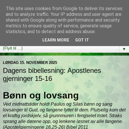
This site uses cookies from Google to deliver its services
Bibelutfordringen
and to analyze traffic. Your IP address and user-agent are
shared with Google along with performance and security
metrics to ensure quality of service, generate usage
En bibelleseplan som hjelper deg med å lese gjennom hele
statistics, and to detect and address abuse.
Bibelen på ett år!
LEARN MORE
GOT IT
▼
LØRDAG 15. NOVEMBER 2025
Dagens bibellesning: Apostlenes
gjerninger 15-16
Bønn og lovsang
Ved midnattstider holdt Paulus og Silas bønn og sang
lovsanger til Gud, og fangene lyttet til dem. Plutselig kom det
et kraftig jordskjelv, så grunnmuren i fengselet ristet. Straks
sprang alle dørene opp, og lenkene løsnet av alle fangene.
(Apostelgjerningene 16,25-26) Bibel 2011