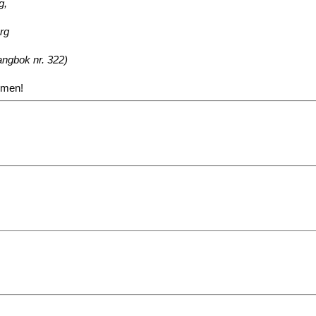
g,
rg
angbok nr. 322)
Amen!