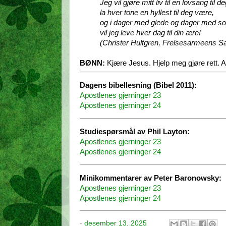
Jeg vil gjøre mitt liv til en lovsang til de
la hver tone en hyllest til deg være,
og i dager med glede og dager med so
vil jeg leve hver dag til din ære!
(Christer Hultgren, Frelsesarmeens S
BØNN:
Kjære Jesus. Hjelp meg gjøre rett. 
Dagens bibellesning (Bibel 2011):
Apostlenes gjerninger 23
Apostlenes gjerninger 24
Studiespørsmål av Phil Layton:
Apostlenes gjerninger 23
Apostlenes gjerninger 24
Minikommentarer av Peter Baronowsky:
Apostlenes gjerninger 23
Apostlenes gjerninger 24
-
desember 13, 2025