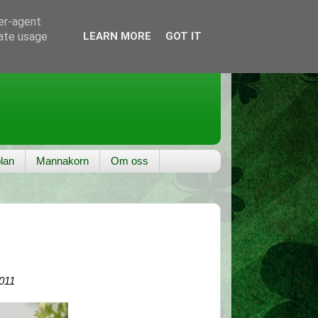
ser-agent
rate usage
LEARN MORE
GOT IT
lan
Mannakorn
Om oss
2011