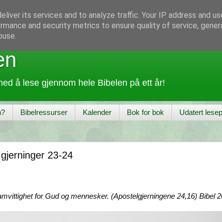
liver its services and to analyze traffic. Your IP address and u
rmance and security metrics to ensure quality of service, gene
buse.
en
ed å lese gjennom hele Bibelen på ett år!
n?
Bibelressurser
Kalender
Bok for bok
Udatert lesep
 gjerninger 23-24
samvittighet for Gud og mennesker. (Apostelgjerningene 24,16) Bibel 