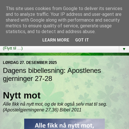
This site uses cookies from Google to deliver its services
Bibelutfordringen
and to analyze traffic. Your IP address and user-agent are
shared with Google along with performance and security
metrics to ensure quality of service, generate usage
En bibelleseplan som hjelper deg med å lese gjennom hele
statistics, and to detect and address abuse.
Bibelen på ett år!
LEARN MORE
GOT IT
▼
LØRDAG 27. DESEMBER 2025
Dagens bibellesning: Apostlenes
gjerninger 27-28
Nytt mot
Alle fikk nå nytt mot, og de tok også selv mat til seg.
(Apostelgjerningene 27,36) Bibel 2011