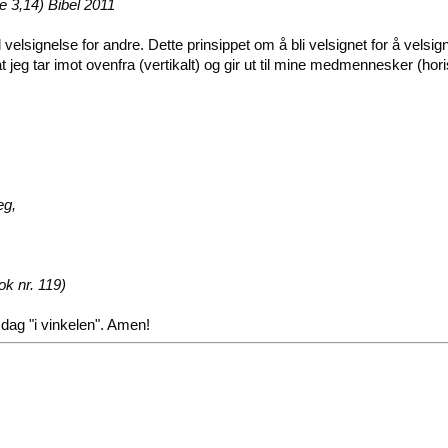
e 3,14) Bibel 2011
l velsignelse for andre. Dette prinsippet om å bli velsignet for å velsi
t jeg tar imot ovenfra (vertikalt) og gir ut til mine medmennesker (hori
eg,
k nr. 119)
dag "i vinkelen". Amen!