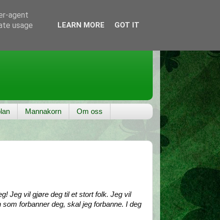
ser-agent
rate usage
LEARN MORE
GOT IT
lan
Mannakorn
Om oss
! Jeg vil gjøre deg til et stort folk. Jeg vil
en som forbanner deg, skal jeg forbanne. I deg