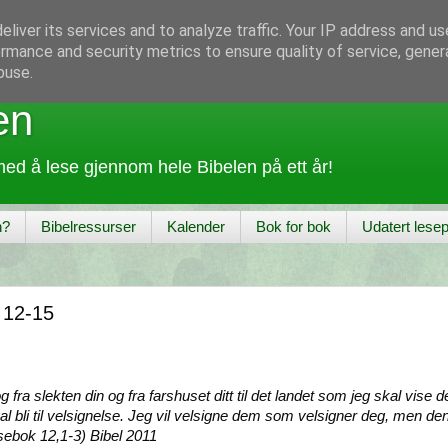
liver its services and to analyze traffic. Your IP address and u
rmance and security metrics to ensure quality of service, gene
buse.
en
ed å lese gjennom hele Bibelen på ett år!
n?
Bibelressurser
Kalender
Bok for bok
Udatert lesep
 12-15
 fra slekten din og fra farshuset ditt til det landet som jeg skal vise deg
kal bli til velsignelse. Jeg vil velsigne dem som velsigner deg, men d
osebok 12,1-3) Bibel 2011