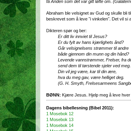
få Ånden som det var gitt løfte om. (Galatern
Abraham ble velsignet av Gud og skulle bli ti
beskrevet som å leve "i vinkelen". Det vil si a
Dikteren spør og ber:
Er ditt liv innviet til Jesus?
Er du fylt av hans kjærlighets ånd?
Går velsignelsens strømmer til andre
både gjennom din munn og din hånd?
Levende vannstrømmer, Frelser, fra d
send dem til tørstende sjeler ved meg.
Din vil jeg være, kar til din ære,
hva du meg gav, være helliget deg.
(G. H. Smyth, Frelsesarmeens Sangbo
BØNN:
Kjære Jesus. Hjelp meg å leve hver 
Dagens bibellesning (Bibel 2011):
1 Mosebok 12
1 Mosebok 13
1 Mosebok 14