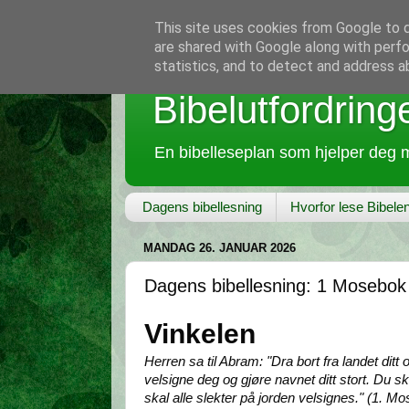
This site uses cookies from Google to de
are shared with Google along with perfo
statistics, and to detect and address a
Bibelutfordring
En bibelleseplan som hjelper deg m
Dagens bibellesning
Hvorfor lese Bibele
MANDAG 26. JANUAR 2026
Dagens bibellesning: 1 Mosebok
Vinkelen
Herren sa til Abram: "Dra bort fra landet ditt og
velsigne deg og gjøre navnet ditt stort. Du s
skal alle slekter på jorden velsignes." (1. M