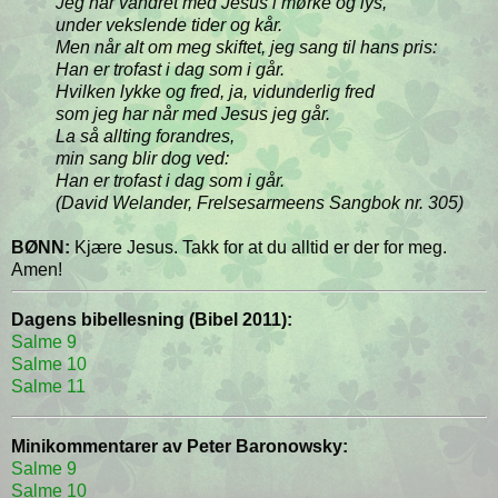
Jeg har vandret med Jesus i mørke og lys,
under vekslende tider og kår.
Men når alt om meg skiftet, jeg sang til hans pris:
Han er trofast i dag som i går.
Hvilken lykke og fred, ja, vidunderlig fred
som jeg har når med Jesus jeg går.
La så allting forandres,
min sang blir dog ved:
Han er trofast i dag som i går.
(David Welander, Frelsesarmeens Sangbok nr. 305)
BØNN:
Kjære Jesus. Takk for at du alltid er der for meg.
Amen!
Dagens bibellesning (Bibel 2011):
Salme 9
Salme 10
Salme 11
Minikommentarer av Peter Baronowsky:
Salme 9
Salme 10