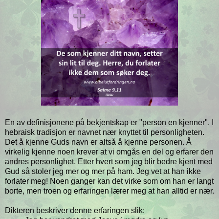
En av definisjonene på bekjentskap er "person en kjenner". I
hebraisk tradisjon er navnet nær knyttet til personligheten.
Det å kjenne Guds navn er altså å kjenne personen. Å
virkelig kjenne noen krever at vi omgås en del og erfarer den
andres personlighet. Etter hvert som jeg blir bedre kjent med
Gud så stoler jeg mer og mer på ham. Jeg vet at han ikke
forlater meg! Noen ganger kan det virke som om han er langt
borte, men troen og erfaringen lærer meg at han alltid er nær.
Dikteren beskriver denne erfaringen slik: