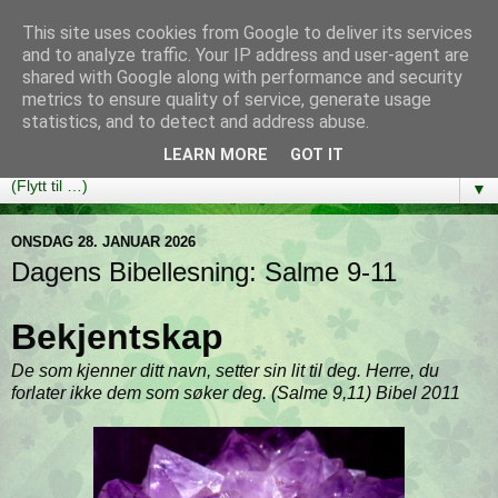
This site uses cookies from Google to deliver its services
Bibelutfordringen
and to analyze traffic. Your IP address and user-agent are
shared with Google along with performance and security
metrics to ensure quality of service, generate usage
En bibelleseplan som hjelper deg med å lese gjennom hele
statistics, and to detect and address abuse.
Bibelen på ett år!
LEARN MORE
GOT IT
▼
ONSDAG 28. JANUAR 2026
Dagens Bibellesning: Salme 9-11
Bekjentskap
De som kjenner ditt navn, setter sin lit til deg. Herre, du
forlater ikke dem som søker deg. (Salme 9,11) Bibel 2011