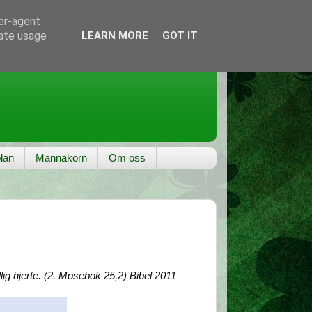
ser-agent
rate usage
LEARN MORE
GOT IT
lan
Mannakorn
Om oss
llig hjerte. (2. Mosebok 25,2) Bibel 2011