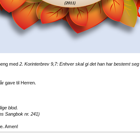
nheng med
2. Korinterbrev 9,7: Enhver skal gi det han har bestemt seg fo
r gave til Herren.
ige blod.
s Sangbok nr. 241)
rte. Amen!