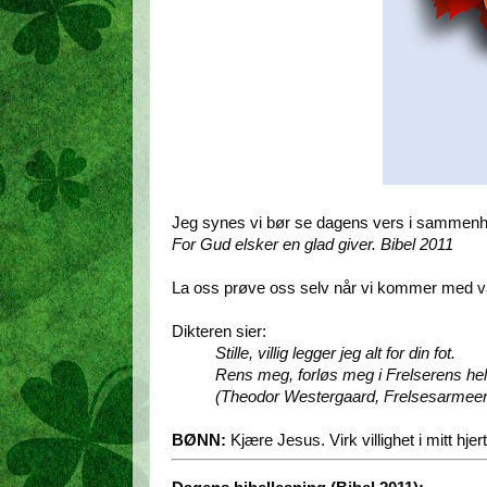
Jeg synes vi bør se dagens vers i samme
For Gud elsker en glad giver. Bibel 2011
La oss prøve oss selv når vi kommer med vå
Dikteren sier:
Stille, villig legger jeg alt for din fot.
Rens meg, forløs meg i Frelserens hell
(Theodor Westergaard, Frelsesarmeen
BØNN:
Kjære Jesus. Virk villighet i mitt hje