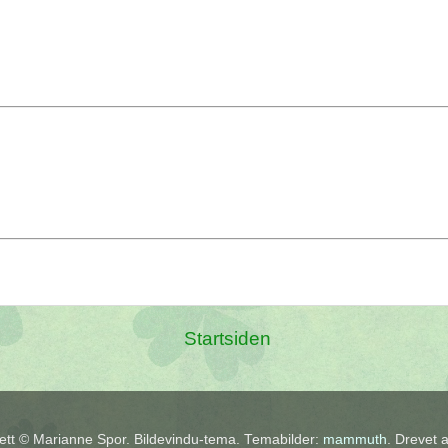
Startsiden
tt © Marianne Spor. Bildevindu-tema. Temabilder:
mammuth
. Drevet 