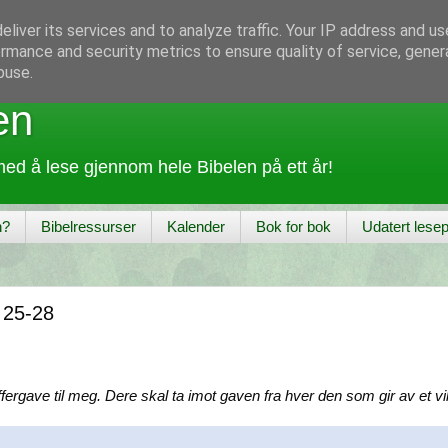
liver its services and to analyze traffic. Your IP address and u
rmance and security metrics to ensure quality of service, gene
buse.
en
ed å lese gjennom hele Bibelen på ett år!
n?
Bibelressurser
Kalender
Bok for bok
Udatert lesep
 25-28
ffergave til meg. Dere skal ta imot gaven fra hver den som gir av et vi