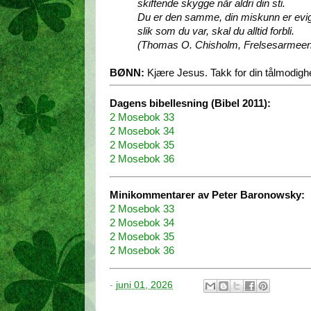
skiftende skygge når aldri din sti.
Du er den samme, din miskunn er evi
slik som du var, skal du alltid forbli.
(Thomas O. Chisholm, Frelsesarmeen
BØNN:
Kjære Jesus. Takk for din tålmodig
Dagens bibellesning (Bibel 2011):
2 Mosebok 33
2 Mosebok 34
2 Mosebok 35
2 Mosebok 36
Minikommentarer av Peter Baronowsky:
2 Mosebok 33
2 Mosebok 34
2 Mosebok 35
2 Mosebok 36
-
juni 01, 2026