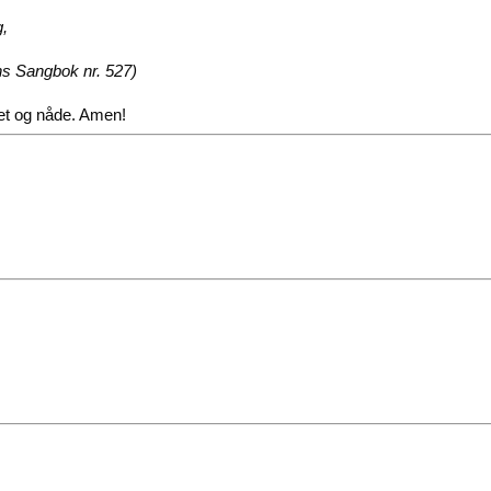
g,
s Sangbok nr. 527)
het og nåde. Amen!