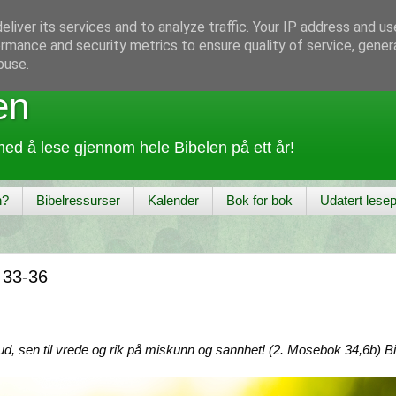
liver its services and to analyze traffic. Your IP address and u
rmance and security metrics to ensure quality of service, gene
buse.
en
ed å lese gjennom hele Bibelen på ett år!
n?
Bibelressurser
Kalender
Bok for bok
Udatert lesep
 33-36
ud, sen til vrede og rik på miskunn og sannhet! (2. Mosebok 34,6b) B