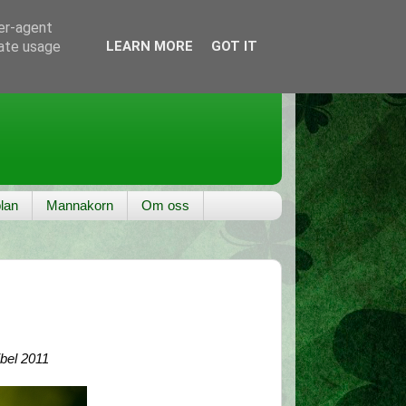
ser-agent
rate usage
LEARN MORE
GOT IT
lan
Mannakorn
Om oss
ibel 2011