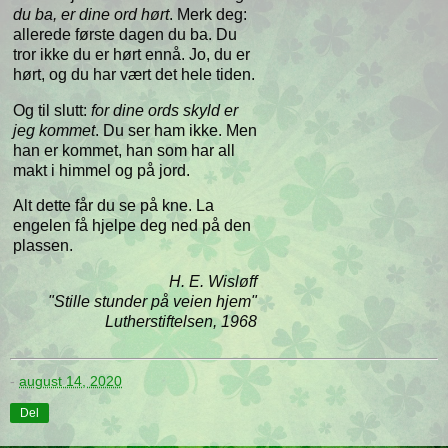
du ba, er dine ord hørt
. Merk deg:
allerede første dagen du ba. Du
tror ikke du er hørt ennå. Jo, du er
hørt, og du har vært det hele tiden.
Og til slutt:
for dine ords skyld er
jeg kommet
. Du ser ham ikke. Men
han er kommet, han som har all
makt i himmel og på jord.
Alt dette får du se på kne. La
engelen få hjelpe deg ned på den
plassen.
H. E. Wisløff
"Stille stunder på veien hjem"
Lutherstiftelsen, 1968
-
august 14, 2020
Del