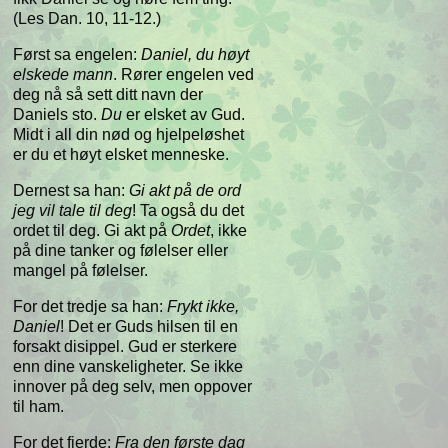
(Les Dan. 10, 11-12.)
Først sa engelen:
Daniel, du høyt
elskede mann
. Rører engelen ved
deg nå så sett ditt navn der
Daniels sto.
Du
er elsket av Gud.
Midt i all din nød og hjelpeløshet
er du et høyt elsket menneske.
Dernest sa han:
Gi akt på de ord
jeg vil tale til deg
! Ta også du det
ordet til deg. Gi akt på
Ordet
, ikke
på dine tanker og følelser eller
mangel på følelser.
For det tredje sa han:
Frykt ikke,
Daniel
! Det er Guds hilsen til en
forsakt disippel. Gud er sterkere
enn dine vanskeligheter. Se ikke
innover på deg selv, men oppover
til ham.
For det fjerde:
Fra den første dag