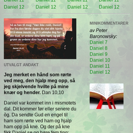
Daniel 12
Daniel 12
Daniel 12
Daniel 12
MINIKOMMENTARER
av Peter
Baronowsky:
Daniel 7
Daniel 8
Daniel 9
Daniel 10
UTVALGT ANDAKT
Daniel 11
Daniel 12
Jeg merket en hånd som rørte
ved meg, den hjalp meg opp, så
jeg skjelvende hvilte på mine
knær og hender.
Dan 10,10
Daniel var kommet inn i mismotets
dal. Dit kommer før eller senere du
òg. Da sendte Gud en engel til
ham som rørte ved ham og hjalp
ham opp på kne. Og der på kne
fikk Daniel se og høre fem ting: