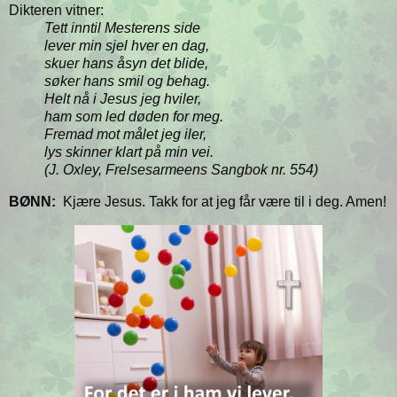
Dikteren vitner:
Tett inntil Mesterens side
lever min sjel hver en dag,
skuer hans åsyn det blide,
søker hans smil og behag.
Helt nå i Jesus jeg hviler,
ham som led døden for meg.
Fremad mot målet jeg iler,
lys skinner klart på min vei.
(J. Oxley, Frelsesarmeens Sangbok nr. 554)
BØNN:
Kjære Jesus. Takk for at jeg får være til i deg. Amen!