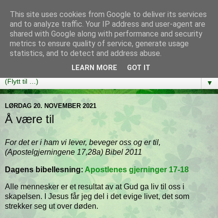
This site uses cookies from Google to deliver its services
Bibelutfordringen
and to analyze traffic. Your IP address and user-agent are
shared with Google along with performance and security
metrics to ensure quality of service, generate usage
En bibelleseplan som hjelper deg med å lese gjennom hele
statistics, and to detect and address abuse.
Bibelen på ett år!
LEARN MORE
GOT IT
▼
LØRDAG 20. NOVEMBER 2021
Å være til
For det er i ham vi lever, beveger oss og er til,
(Apostelgjerningene 17,28a) Bibel 2011
Dagens bibellesning:
Apostlenes gjerninger 17-18
Alle mennesker er et resultat av at Gud ga liv til oss i
skapelsen. I Jesus får jeg del i det evige livet, det som
strekker seg ut over døden.