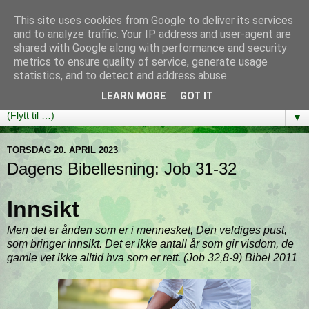
This site uses cookies from Google to deliver its services
Bibelutfordringen
and to analyze traffic. Your IP address and user-agent are
shared with Google along with performance and security
metrics to ensure quality of service, generate usage
En bibelleseplan som hjelper deg med å lese gjennom hele
statistics, and to detect and address abuse.
Bibelen på ett år!
LEARN MORE
GOT IT
▼
TORSDAG 20. APRIL 2023
Dagens Bibellesning: Job 31-32
Innsikt
Men det er ånden som er i mennesket, Den veldiges pust,
som bringer innsikt. Det er ikke antall år som gir visdom, de
gamle vet ikke alltid hva som er rett. (Job 32,8-9) Bibel 2011