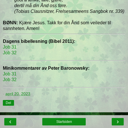
dertil må din Ånd oss føre.
(Tobias Clausnitzer, Frelsesarmeens Sangbok nr. 339)
BØNN:
Kjære Jesus. Takk for din Ånd som veileder til
sannheten. Amen!
Dagens bibellesning (Bibel 2011):
Job 31
Job 32
Minikommentarer av Peter Baronowsky:
Job 31
Job 32
-
april 20, 2023
Del
‹
›
Startsiden