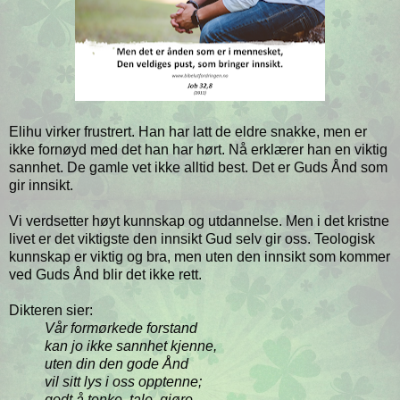
Elihu virker frustrert. Han har latt de eldre snakke, men er
ikke fornøyd med det han har hørt. Nå erklærer han en viktig
sannhet. De gamle vet ikke alltid best. Det er Guds Ånd som
gir innsikt.
Vi verdsetter høyt kunnskap og utdannelse. Men i det kristne
livet er det viktigste den innsikt Gud selv gir oss. Teologisk
kunnskap er viktig og bra, men uten den innsikt som kommer
ved Guds Ånd blir det ikke rett.
Dikteren sier:
Vår formørkede forstand
kan jo ikke sannhet kjenne,
uten din den gode Ånd
vil sitt lys i oss opptenne;
godt å tenke, tale, gjøre,