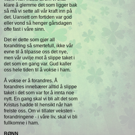
klare å glemme det som ligger bak
så må vi sette all vår kraft inn på
det. Uansett om fortiden var god
eller vond så henger gårsdagen
ofte fast i våre sinn.
Det er dette som gjør all
forandring så smertefull, ikke vår
evne til å tilpasse oss det nye,
men vår uvilje mot å slippe taket i
det som en gang var. Gud kaller
oss hele tiden til å vokse i ham.
Å vokse er å forandres. Å
forandres innebærer alltid å slippe
taket i det som var for å innta noe
nytt. En gang skal vi bli alt det som
Kristus hadde til hensikt når han
frelste oss. Om vi tillater veksten -
forandringene - i våre liv, skal vi bli
fullkomne i ham.
BØNN