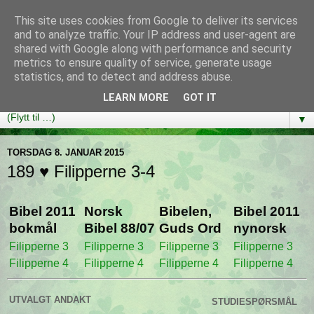
This site uses cookies from Google to deliver its services
Bibelutfordringen
and to analyze traffic. Your IP address and user-agent are
shared with Google along with performance and security
metrics to ensure quality of service, generate usage
En bibelleseplan som hjelper deg med å lese gjennom hele
statistics, and to detect and address abuse.
Bibelen på ett år!
LEARN MORE
GOT IT
▼
TORSDAG 8. JANUAR 2015
189 ♥ Filipperne 3-4
Bibel 2011
Norsk
Bibelen,
Bibel 2011
bokmål
Bibel 88/07
Guds Ord
nynorsk
Filipperne 3
Filipperne 3
Filipperne 3
Filipperne 3
Filipperne 4
Filipperne 4
Filipperne 4
Filipperne 4
UTVALGT ANDAKT
STUDIESPØRSMÅL