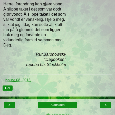
Herre, forandring kan gjøre vondt.
Å slippe taket i det som var godt
gjør vondt. Å slippe taket i det som
var vondt er vanskelig. Hjelp meg,
slik at jeg i dag kan sette all kraft
inn på å glemme det som ligger
bak meg og forvente en
vidunderlig framtid sammen med
Deg.
Rut Baronowsky
"Dagboken"
rupeba hb, Stockholm
-
januar 08, 2015
Del
‹
›
Startsiden
Vis nettversjon