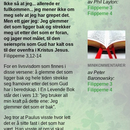
av Phil Layton:
Ikke så at jeg... allerede er
Filipperne 3
fullkommen... jeg mener ikke om
Filipperne 4
meg selv at jeg har grepet det.
Men ett gjør jeg: Jeg glemmer
det som ligger bak og strekker
meg ut etter det som er foran,
og jager mot målet, til den
seierspris som Gud har kalt oss
til der ovenfra i Kristus Jesus.
Filipperne 3,12-14
MINIKOMMENTARER
For en livsvisdom som finnes i
disse versene: å glemme det som
av Peter
ligger bak og hele tiden strekke
Baronowsky:
seg framover etter det som Gud
Filipperne 3
har i beredskap. I En Levende Bok
Filipperne 4
står det i vers 13: ”jeg bruker all
min kraft på dette ene: Jeg
glemmer det som er bak”.
Jeg tror at Paulus visste hvor lett
det er å sitte fast i det som har
vært. Han visste at om vi skal