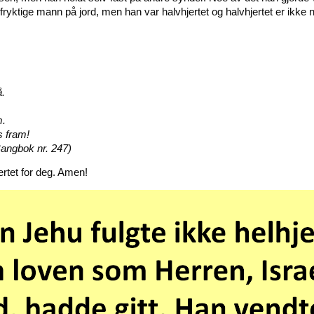
yktige mann på jord, men han var halvhjertet og halvhjertet er ikke 
.
.
å.
m.
s fram!
angbok nr. 247)
rtet for deg. Amen!