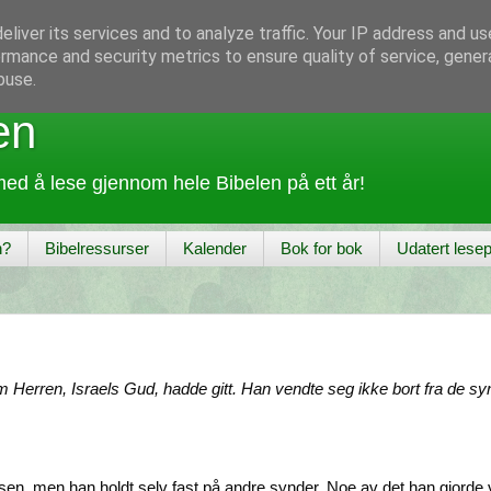
liver its services and to analyze traffic. Your IP address and u
rmance and security metrics to ensure quality of service, gene
buse.
en
ed å lese gjennom hele Bibelen på ett år!
n?
Bibelressurser
Kalender
Bok for bok
Udatert lesep
m Herren, Israels Gud, hadde gitt. Han vendte seg ikke bort fra de syn
sen, men han holdt selv fast på andre synder. Noe av det han gjorde va