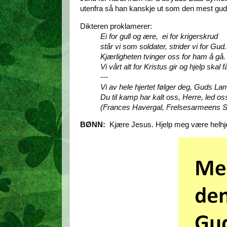
utenfra så han kanskje ut som den mest gudfr
Dikteren proklamerer:
Ei for gull og ære, ei for krigerskrud
står vi som soldater, strider vi for Gud
Kjærligheten tvinger oss for ham å gå
Vi vårt alt for Kristus gir og hjelp skal f
---
Vi av hele hjertet følger deg, Guds La
Du til kamp har kalt oss, Herre, led os
(Frances Havergal, Frelsesarmeens S
BØNN:
Kjære Jesus. Hjelp meg være helhje