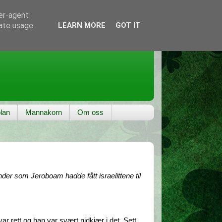
ser-agent
rate usage
LEARN MORE
GOT IT
lan
Mannakorn
Om oss
der som Jeroboam hadde fått israelittene til
r rett og han var svært nidkjær i det. Sett