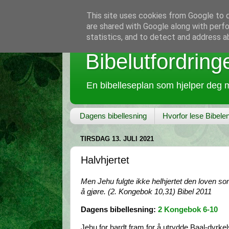
This site uses cookies from Google to de
are shared with Google along with perfo
statistics, and to detect and address a
Bibelutfordring
En bibelleseplan som hjelper deg m
Dagens bibellesning
Hvorfor lese Bibele
TIRSDAG 13. JULI 2021
Halvhjertet
Men Jehu fulgte ikke helhjertet den loven so
å gjøre. (2. Kongebok 10,31) Bibel 2011
Dagens bibellesning:
2 Kongebok 6-10
Jehu for hardt fram for å utrydde Baal-dyrkel