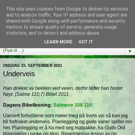
This site uses cookies from Google to deliver its services
Bibelutfordringen
and to analyze traffic. Your IP address and user-agent are
shared with Google along with performance and security
metrics to ensure quality of service, generate usage
En bibelleseplan som hjelper deg med å lese gjennom hele
statistics, and to detect and address abuse.
Bibelen på ett år!
LEARN MORE
GOT IT
▼
ONSDAG 15. SEPTEMBER 2021
Underveis
Han drikker av bekken ved veien, derfor løfter han hodet
høyt. (Salme 110,7) Bibel 2011
Dagens Bibellesning:
Salmene 108-110
Uansett forholdene som møter meg på livets vei så kan jeg
bli forfrisket underveis. Planlegging og gode vaner spiller inn
her. Planlegging er å ha med seg matpakke, ha Guds Ord
tilgjengelig i tanke og sinn. Regelmessig lesing av og